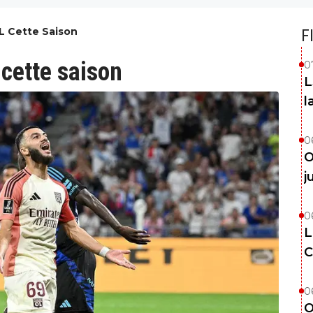
L Cette Saison
F
 cette saison
0
L
l
0
O
j
0
L
C
0
O