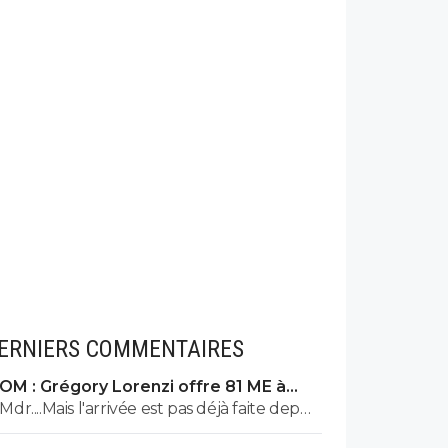
ERNIERS COMMENTAIRES
OM : Grégory Lorenzi offre 81 ME à
Frank McCourt
Mdr....Mais l'arrivée est pas déjà faite depuis
10 ans ? Et 1 milliard paraît un peu