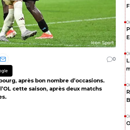
F
0
P
E
0
0
L
m
ogle
sbourg, après bon nombre d’occasions.
0
l’OL cette saison, après deux matchs
R
es.
B
0
O