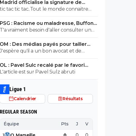
Madrid officialise la signature de
saugrenu comme hypothèse ! En
Diomande, le plus gros transfert de
tic tac tic tac..Tout le monde connaitre
attendant prenez Marcin Bulka ! 😂 ohhh
son histoire
bientot ton nom prénom et adresse !! tu
un ancien parisien !! 🤣
PSG : Racisme ou maladresse, Buffon
avais été prévenu... tu continue à faire ton
écarte Suzuki
T'a vraiment besoin d'aller consulter un
mariolle ! faudra pas que tu viennes
professionnel de santé...tu vois des fachos
chialer comme la dernière fois gros
OM : Des médias payés pour tailler
partout toi gros malade mdr
bouffon et assumer pour une fois dans ta
l’OL, McCourt accusé
J'espère qu'il a un bon avocat et de
vie petit provocateur
bonnes preuves parce qu'il va vite
OL : Pavel Sulc recalé par le favori
exploser en vol avec ses différentes
numéro 1 du mercato
L'article est sur Pavel Sulz abruti
révélations
Ligue 1
Calendrier
Résultats
REGULAR SEASON
Équipe
Pts
J
V
N
D
BP
B
1
O
.
Marseille
0
0
0
0
0
0