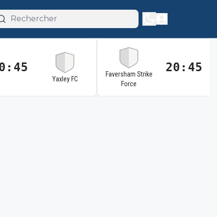
0:45
20:45
Faversham Strike
Yaxley FC
Force