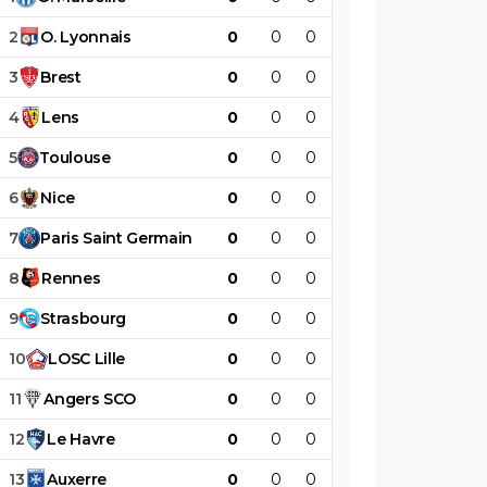
2
O
.
Lyonnais
0
0
0
0
0
0
3
Brest
0
0
0
0
0
0
4
Lens
0
0
0
0
0
0
5
Toulouse
0
0
0
0
0
0
6
Nice
0
0
0
0
0
0
7
Paris
Saint
Germain
0
0
0
0
0
0
8
Rennes
0
0
0
0
0
0
9
Strasbourg
0
0
0
0
0
0
10
LOSC
Lille
0
0
0
0
0
0
11
Angers
SCO
0
0
0
0
0
0
12
Le
Havre
0
0
0
0
0
0
13
Auxerre
0
0
0
0
0
0