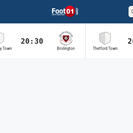
20:30
2
ry Town
Brislington
Thetford Town