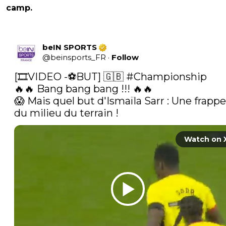
camp.
beIN SPORTS
@
beinsports_FR
·
Follow
[🎞️VIDEO -⚽️BUT] 🇬🇧 
#Championship
🔥🔥 Bang bang bang !!! 🔥🔥

😱 Mais quel but d'Ismaïla Sarr : Une frappe 
du milieu du terrain ! 
Watch on 