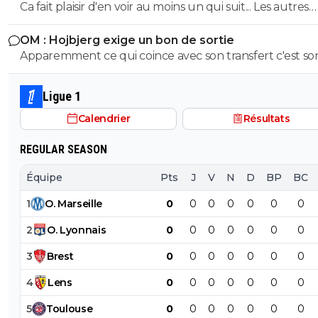
Ca fait plaisir d'en voir au moins un qui suit... Les autres
doivent être des abrutis de supporters non ?
OM : Hojbjerg exige un bon de sortie
Apparemment ce qui coince avec son transfert c'est so
salaire. S'il veut vraiment partir, il sait quoi faire.
Ligue 1
Calendrier
Résultats
REGULAR SEASON
Équipe
Pts
J
V
N
D
BP
BC
1
O
.
Marseille
0
0
0
0
0
0
0
2
O
.
Lyonnais
0
0
0
0
0
0
0
3
Brest
0
0
0
0
0
0
0
4
Lens
0
0
0
0
0
0
0
5
Toulouse
0
0
0
0
0
0
0