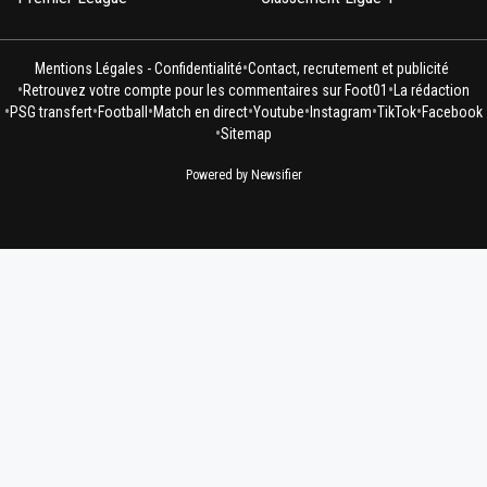
•
Mentions Légales - Confidentialité
Contact, recrutement et publicité
•
•
Retrouvez votre compte pour les commentaires sur Foot01
La rédaction
•
•
•
•
•
•
•
PSG transfert
Football
Match en direct
Youtube
Instagram
TikTok
Facebook
•
Sitemap
Powered by Newsifier