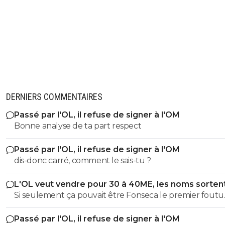
DERNIERS COMMENTAIRES
Passé par l'OL, il refuse de signer à l'OM
Bonne analyse de ta part respect
Passé par l'OL, il refuse de signer à l'OM
dis-donc carré, comment le sais-tu ?
L'OL veut vendre pour 30 à 40ME, les noms sorten
Si seulement ça pouvait être Fonseca le premier foutu
dehors, l'OL et ce très bon effectif s'en porterait tout de
Passé par l'OL, il refuse de signer à l'OM
mieux