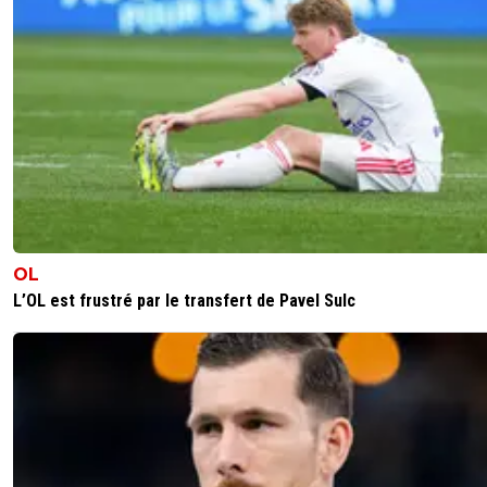
Pour moi il est bien plus facile de marquer dans un but v
avec un gardien bien trop avancé que de construire un b
collectivement ou de frapper de loin avec gardien dans s
buts.je classe ce genre de but en "hors catégorie".
0
+
Répondre
calimero13
09 août 2022 à 14:17
+
0
100% d'accord
0
+
Répondre
OL
ol-e-progresso
09 août 2022 à 7:58
+
2
L’OL est frustré par le transfert de Pavel Sulc
Pareil, même si faut l'avouer, au niveau profession
reste sensationnel de le réussir. Ça rappelle les
entraînement but à but en 1 contre 1. Toucher de b
maîtrise des effets et dosage de la puissance.
0
+
Répondre
dirtyshady41
09 août 2022 à 15:45
+
1896