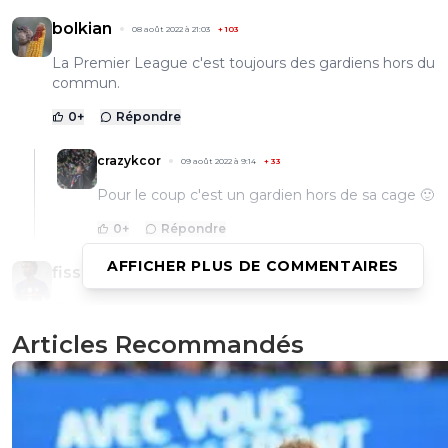
bolkian
08 août 2022 à 21:03
+
103
La Premier League c'est toujours des gardiens hors du
commun.
0
+
Répondre
crazykcor
09 août 2022 à 9:14
+
33
Pour le coup c'est un gardien hors de sa cage 🙂
0
+
Répondre
AFFICHER PLUS DE COMMENTAIRES
fissa
08 août 2022 à 21:01
+
2
;)))
Articles Recommandés
0
+
Répondre
dirtyshady41
08 août 2022 à 21:00
+
1896
J'ai jamais classé ces buts dans la catégorie "but fantasti