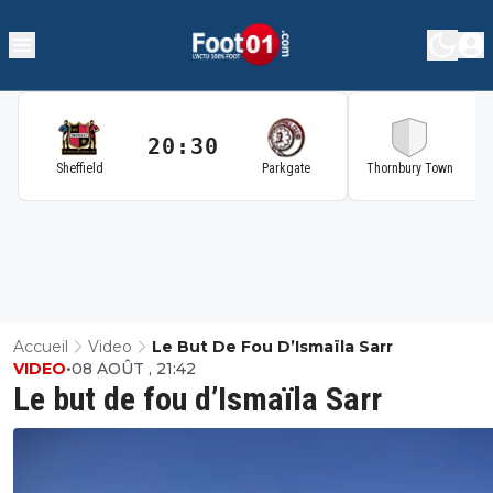
20:30
2
Sheffield
Parkgate
Thornbury Town
Accueil
Video
Le But De Fou D’Ismaïla Sarr
VIDEO
•
08 AOÛT , 21:42
Le but de fou d’Ismaïla Sarr