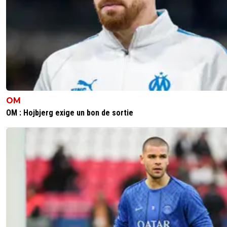
Quand t'es le joueur qui marque ce genre de b
j'avoue que c'est un kiff.
0
+
Répondre
crazykcor
08 août 2022 à 23:52
+
33
Je le mets dans but du milieu de terrain
0
+
Répondre
OM
OM : Hojbjerg exige un bon de sortie