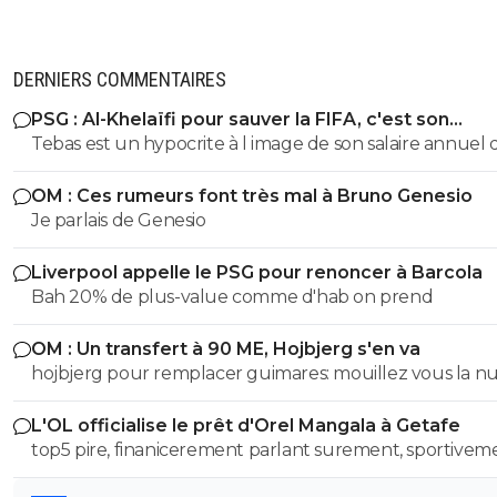
DERNIERS COMMENTAIRES
PSG : Al-Khelaïfi pour sauver la FIFA, c'est son
cauchemar
Tebas est un hypocrite à l image de son salaire annuel 
est, à 500000e près, égal à la masse salariale brute de l
OM : Ces rumeurs font très mal à Bruno Genesio
effectif entier de malaga en liga 😂
Je parlais de Genesio
Liverpool appelle le PSG pour renoncer à Barcola
Bah 20% de plus-value comme d'hab on prend
OM : Un transfert à 90 ME, Hojbjerg s'en va
hojbjerg pour remplacer guimares: mouillez vous la 
avant quand même
L'OL officialise le prêt d'Orel Mangala à Getafe
top5 pire, finanicerement parlant surement, sportivem
parlant on a eu des casseroles bien pire