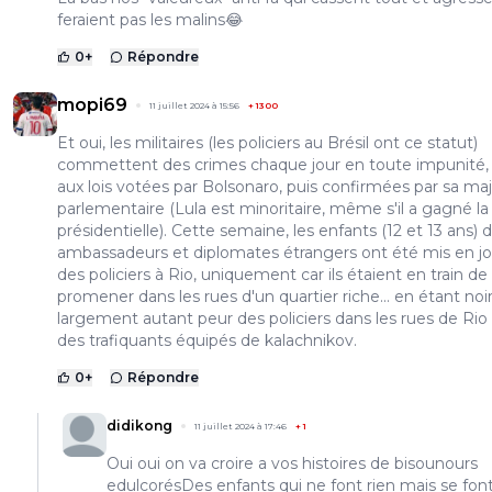
feraient pas les malins😂
0
+
Répondre
mopi69
11 juillet 2024 à 15:56
+
1300
Et oui, les militaires (les policiers au Brésil ont ce statut)
commettent des crimes chaque jour en toute impunité,
aux lois votées par Bolsonaro, puis confirmées par sa maj
parlementaire (Lula est minoritaire, même s'il a gagné la
présidentielle). Cette semaine, les enfants (12 et 13 ans) 
ambassadeurs et diplomates étrangers ont été mis en jo
des policiers à Rio, uniquement car ils étaient en train de
promener dans les rues d'un quartier riche... en étant noirs
largement autant peur des policiers dans les rues de Rio
des trafiquants équipés de kalachnikov.
0
+
Répondre
didikong
11 juillet 2024 à 17:46
+
1
Oui oui on va croire a vos histoires de bisounours
edulcorésDes enfants qui ne font rien mais se fon