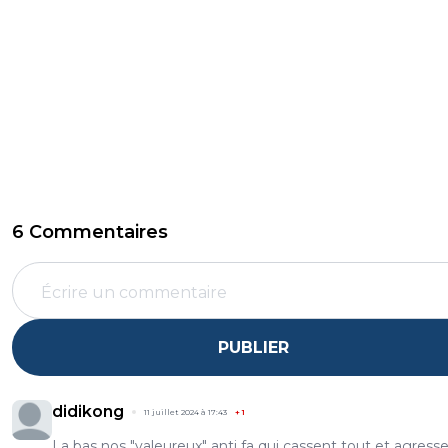
6 Commentaires
PUBLIER
didikong
11 juillet 2024 à 17:43
+
1
La bas nos "valeureux" anti fa qui cassent tout et agress