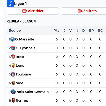
Ligue 1
Calendrier
Résultats
REGULAR SEASON
Équipe
Pts
J
V
N
D
BP
BC
1
O
.
Marseille
0
0
0
0
0
0
0
2
O
.
Lyonnais
0
0
0
0
0
0
0
3
Brest
0
0
0
0
0
0
0
4
Lens
0
0
0
0
0
0
0
5
Toulouse
0
0
0
0
0
0
0
6
Nice
0
0
0
0
0
0
0
7
Paris
Saint
Germain
0
0
0
0
0
0
0
8
Rennes
0
0
0
0
0
0
0