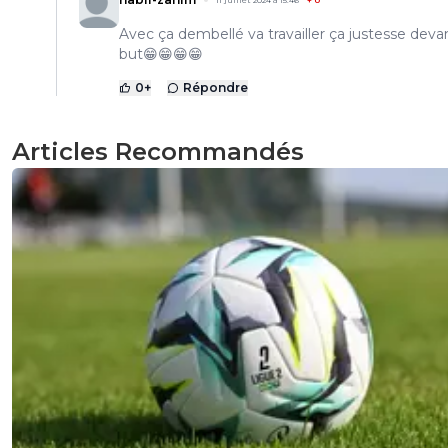
11 juillet 2024 à 15:46
+
0
Avec ça dembellé va travailler ça justesse devan
but😁😁😁😁
0
+
Répondre
Articles Recommandés