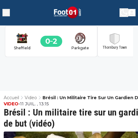
0
2
2
Thornbury Town
Sheffield
Parkgate
Accueil
Video
Brésil : Un Militaire Tire Sur Un Gardien 
VIDEO
•
11 JUIL. , 13:15
(vidéo)
Brésil : Un militaire tire sur un gard
de but (vidéo)