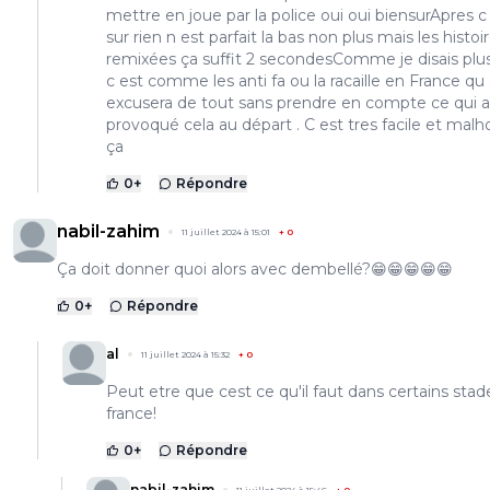
mettre en joue par la police oui oui biensurApres c
sur rien n est parfait la bas non plus mais les histoi
remixées ça suffit 2 secondesComme je disais plu
c est comme les anti fa ou la racaille en France qu
excusera de tout sans prendre en compte ce qui a
provoqué cela au départ . C est tres facile et mal
ça
0
+
Répondre
nabil-zahim
11 juillet 2024 à 15:01
+
0
Ça doit donner quoi alors avec dembellé?😁😁😁😁😁
0
+
Répondre
al
11 juillet 2024 à 15:32
+
0
Peut etre que cest ce qu'il faut dans certains stad
france!
0
+
Répondre
nabil-zahim