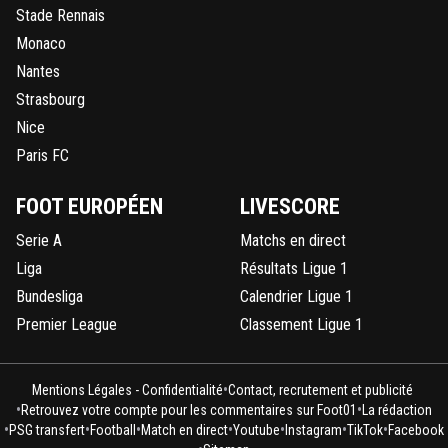
Stade Rennais
Monaco
Nantes
Strasbourg
Nice
Paris FC
FOOT EUROPÉEN
LIVESCORE
Serie A
Matchs en direct
Liga
Résultats Ligue 1
Bundesliga
Calendrier Ligue 1
Premier League
Classement Ligue 1
•
Mentions Légales - Confidentialité
Contact, recrutement et publicité
•
•
Retrouvez votre compte pour les commentaires sur Foot01
La rédaction
•
•
•
•
•
•
•
PSG transfert
Football
Match en direct
Youtube
Instagram
TikTok
Facebook