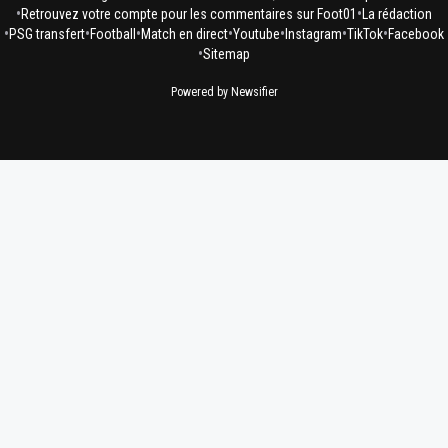
•
•
Retrouvez votre compte pour les commentaires sur Foot01
La rédaction
•
•
•
•
•
•
•
PSG transfert
Football
Match en direct
Youtube
Instagram
TikTok
Facebook
•
Sitemap
Powered by Newsifier