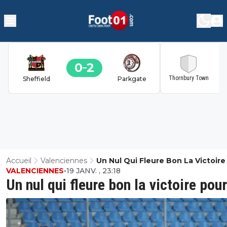
0
2
2
Thornbury Town
Sheffield
Parkgate
Accueil
Valenciennes
Un Nul Qui Fleure Bon La Victoire
VALENCIENNES
•
19 JANV. , 23:18
VA
Un nul qui fleure bon la victoire pou