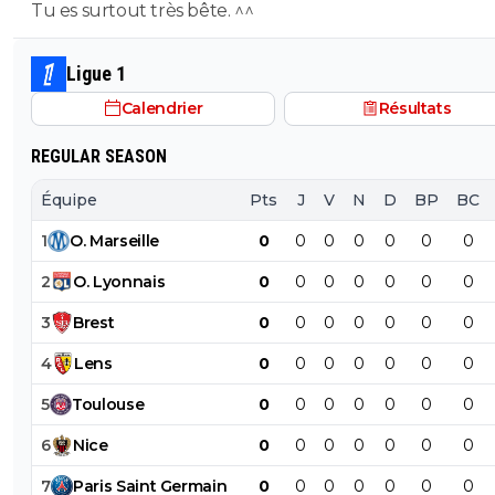
Tu es surtout très bête. ^^
PSG.
Ligue 1
Calendrier
Résultats
REGULAR SEASON
Équipe
Pts
J
V
N
D
BP
BC
1
O
.
Marseille
0
0
0
0
0
0
0
2
O
.
Lyonnais
0
0
0
0
0
0
0
3
Brest
0
0
0
0
0
0
0
4
Lens
0
0
0
0
0
0
0
5
Toulouse
0
0
0
0
0
0
0
6
Nice
0
0
0
0
0
0
0
7
Paris
Saint
Germain
0
0
0
0
0
0
0