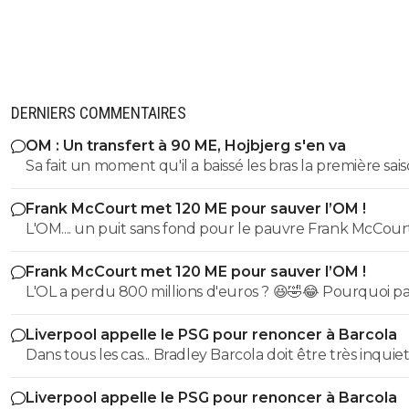
DERNIERS COMMENTAIRES
OM : Un transfert à 90 ME, Hojbjerg s'en va
Sa fait un moment qu'il a baissé les bras la première saiso
etait top mais depuis quelques match etait en dessus. 
Frank McCourt met 120 ME pour sauver l’OM !
et bon vent a lui pour le reste de sa carrière ...
L'OM.... un puit sans fond pour le pauvre Frank McCourt
Frank McCourt met 120 ME pour sauver l’OM !
L'OL a perdu 800 millions d'euros ? 😆🤣😂 Pourquoi pas un
milliard tant que tu y es ! ^^
Liverpool appelle le PSG pour renoncer à Barcola
Dans tous les cas... Bradley Barcola doit être très inquiet. C
qui est vraiment compréhensible lorsque l'on sait co
Liverpool appelle le PSG pour renoncer à Barcola
le PSG a traiter Kylian Mbappé lorsqu'il avait voulu quit