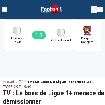
1
1
Horbury
Deeping
Golcar United
Town
Rangers
Accueil
TV
TV : Le Boss De Ligue 1+ Menace De
TV
•
17 OCT. , 8:40
Démissionner
TV : Le boss de Ligue 1+ menace de
démissionner