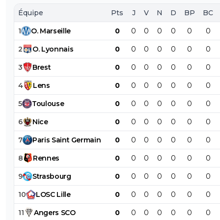
Équipe
Pts
J
V
N
D
BP
BC
1
O
.
Marseille
0
0
0
0
0
0
0
2
O
.
Lyonnais
0
0
0
0
0
0
0
3
Brest
0
0
0
0
0
0
0
4
Lens
0
0
0
0
0
0
0
5
Toulouse
0
0
0
0
0
0
0
6
Nice
0
0
0
0
0
0
0
7
Paris
Saint
Germain
0
0
0
0
0
0
0
8
Rennes
0
0
0
0
0
0
0
9
Strasbourg
0
0
0
0
0
0
0
10
LOSC
Lille
0
0
0
0
0
0
0
11
Angers
SCO
0
0
0
0
0
0
0