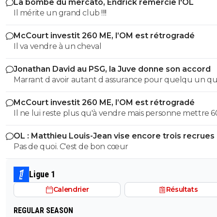
La bombe du mercato, Endrick remercie l'OL
Il mérite un grand club !!!!
McCourt investit 260 ME, l’OM est rétrogradé
Il va vendre à un cheval
Jonathan David au PSG, la Juve donne son accord
Marrant d avoir autant d assurance pour quelqu un qui
trompe avec autant de régularité... Ton arrogance serai
McCourt investit 260 ME, l’OM est rétrogradé
presque impressionnant si elle était accompagnée d u
Il ne lui reste plus qu'à vendre mais personne mettre 600
quelconque talent, mais bref, je te laisserais volontiers a
millions d'euros dans le club. A moins que du côté de l'
raison mais je crains la qualité de notre conversation !!!
OL : Matthieu Louis-Jean vise encore trois recrues
Saoudite ou du Golfe Persique un fou allonge la som
Pas de quoi. C'est de bon cœur
mais je n'y crois guère.
Ligue 1
Calendrier
Résultats
REGULAR SEASON