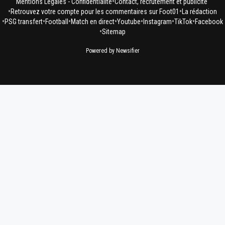
•
Mentions Légales - Confidentialité
Contact, recrutement et publicité
•
•
Retrouvez votre compte pour les commentaires sur Foot01
La rédaction
•
•
•
•
•
•
•
PSG transfert
Football
Match en direct
Youtube
Instagram
TikTok
Facebook
•
Sitemap
Powered by Newsifier