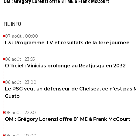
OM : Grégory Lorenzi offre 81 ME à Frank McCourt
FIL INFO
07 août , 00:00
L3 : Programme TV et résultats de la 1ère journée
06 août , 23:55
Officiel : Vinicius prolonge au Real jusqu’en 2032
06 août , 23:00
Le PSG veut un défenseur de Chelsea, ce n'est pas 
Gusto
06 août , 22:30
OM : Grégory Lorenzi offre 81 ME à Frank McCourt
06 août , 22:00