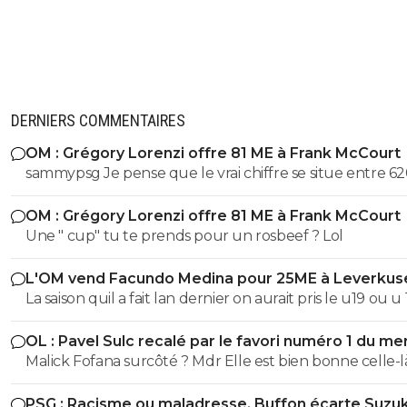
DERNIERS COMMENTAIRES
OM : Grégory Lorenzi offre 81 ME à Frank McCourt
sammypsg Je pense que le vrai chiffre se situe entre 62
700 M
OM : Grégory Lorenzi offre 81 ME à Frank McCourt
Une " cup" tu te prends pour un rosbeef ? Lol
L'OM vend Facundo Medina pour 25ME à Leverkus
La saison quil a fait lan dernier on aurait pris le u19 ou u
son poste ils auraient pas fait pire, il a ete blessé plus 1/3
OL : Pavel Sulc recalé par le favori numéro 1 du me
saison et le peu de fois où on l'a vue bah putain...je sais 
Malick Fofana surcôté ? Mdr Elle est bien bonne cell
lors de quel match tu l'a vu bon, moi jai surtout vue so
bide et ses croissants a la place des pieds et faire des fau
PSG : Racisme ou maladresse, Buffon écarte Suzuk