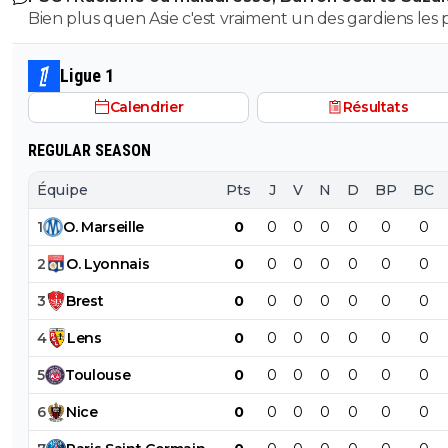
duel sur 3..
Bien plus quen Asie c'est vraiment un des gardiens les 
prometteur au monde, et sa coupe du monde plutot réussi
aussi..
Ligue 1
Calendrier
Résultats
REGULAR SEASON
Équipe
Pts
J
V
N
D
BP
BC
1
O
.
Marseille
0
0
0
0
0
0
0
2
O
.
Lyonnais
0
0
0
0
0
0
0
3
Brest
0
0
0
0
0
0
0
4
Lens
0
0
0
0
0
0
0
5
Toulouse
0
0
0
0
0
0
0
6
Nice
0
0
0
0
0
0
0