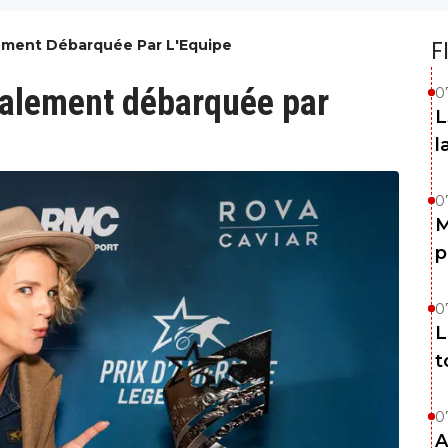
lement Débarquée Par L'Equipe
F
inalement débarquée par
0
L
l
0
M
p
0
L
t
0
A