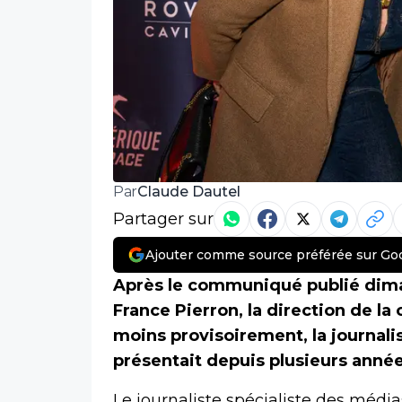
Claude Dautel
Par
Partager sur
Ajouter comme source préférée sur Go
Après le communiqué publié dima
France Pierron, la direction de la
moins provisoirement, la journali
présentait depuis plusieurs année
Le journaliste spécialiste des médi