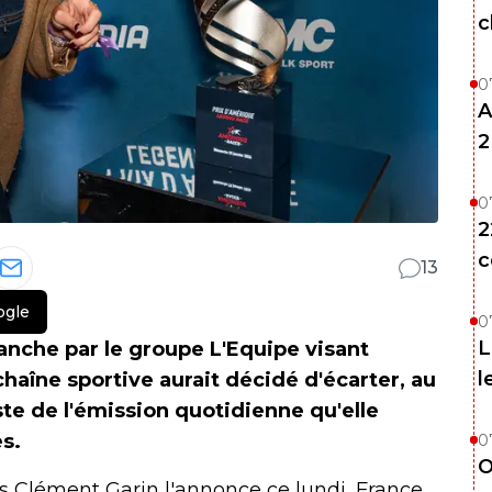
c
0
A
2
0
2
c
13
ogle
0
L
nche par le groupe L'Equipe visant
l
 chaîne sportive aurait décidé d'écarter, au
ste de l'émission quotidienne qu'elle
s.
0
O
as Clément Garin l'annonce ce lundi, France