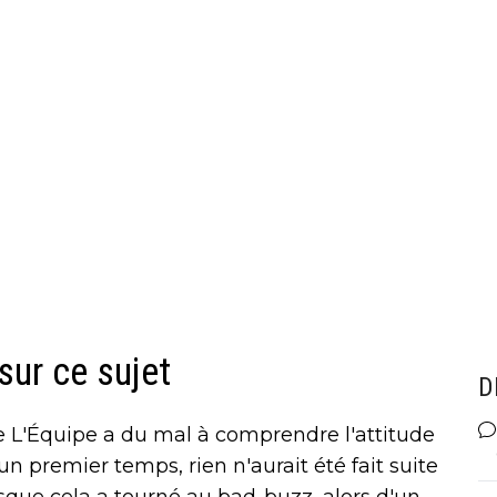
sur ce sujet
D
de L'Équipe a du mal à comprendre l'attitude
un premier temps, rien n'aurait été fait suite
rsque cela a tourné au bad-buzz, alors d'un