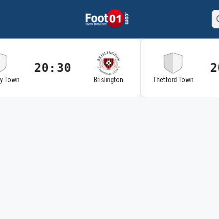
20:30
2
ry Town
Brislington
Thetford Town