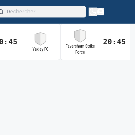
0:45
20:45
Faversham Strike
Yaxley FC
Force