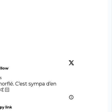
llow
s
morflé. C’est sympa d’en 
🤙🏻
py link