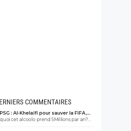
ERNIERS COMMENTAIRES
PSG : Al-Khelaïfi pour sauver la FIFA,
c'est son cauchemar
quoi cet alcoolo prend 5Millions par an?
c'est tous des escrocs dans ce milieu.... et le