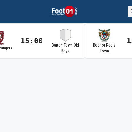
15:00
1
Barton Town Old
Bognor Regis
Rangers
Boys
Town