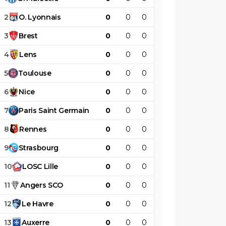
2
O
.
Lyonnais
0
0
0
0
0
0
3
Brest
0
0
0
0
0
0
4
Lens
0
0
0
0
0
0
5
Toulouse
0
0
0
0
0
0
6
Nice
0
0
0
0
0
0
7
Paris
Saint
Germain
0
0
0
0
0
0
8
Rennes
0
0
0
0
0
0
9
Strasbourg
0
0
0
0
0
0
10
LOSC
Lille
0
0
0
0
0
0
11
Angers
SCO
0
0
0
0
0
0
12
Le
Havre
0
0
0
0
0
0
13
Auxerre
0
0
0
0
0
0