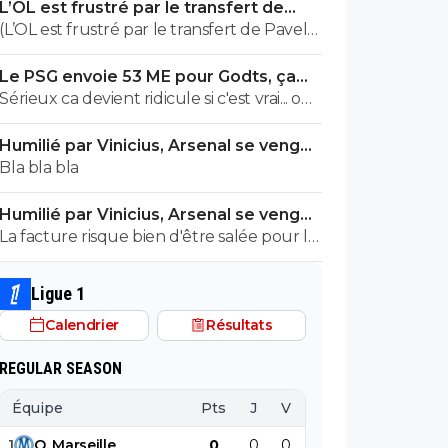
L’OL est frustré par le transfert de
ils veulent juste profitez au maximum des
Pavel Sulc
(L’OL est frustré par le transfert de Pavel
clubs qui sont beaucoup plus mal lotis
Sulc) ... mais le public aussi commence a
qu'eux c'est la loi du plus fort tout
Le PSG envoie 53 ME pour Godts, ça
être frustré ... la vente de ces "excellents"
simplement..
bloque toujours
Sérieux ca devient ridicule si c'est vrai... on
joueurs dont fait partie Pavel Sulc ... pour
a besoin de joueur pour la supercoupe !
récupérer quoi ? qui? À un moment
Humilié par Vinicius, Arsenal se venge
sérieux a 5 ou 7M€ pres, go !!
donné il faudra bien arriver a construire
sur le PSG
Bla bla bla
dans le long terme... et avec , seulement
avec , une équipe régulière ça finira par
Humilié par Vinicius, Arsenal se venge
payer, mais là pour l'instant, ???
sur le PSG
La facture risque bien d'être salée pour le
PSG. ^^
Ligue 1
Calendrier
Résultats
REGULAR SEASON
Équipe
Pts
J
V
N
D
BP
B
1
O
.
Marseille
0
0
0
0
0
0