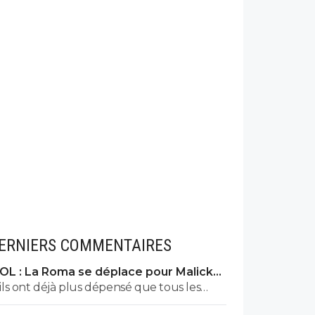
ERNIERS COMMENTAIRES
OL : La Roma se déplace pour Malick
Fofana
ils ont déjà plus dépensé que tous les
clubs de ligue macdo réunis hors quatar..