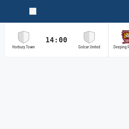
14:00
Horbury Town
Golcar United
Deeping 