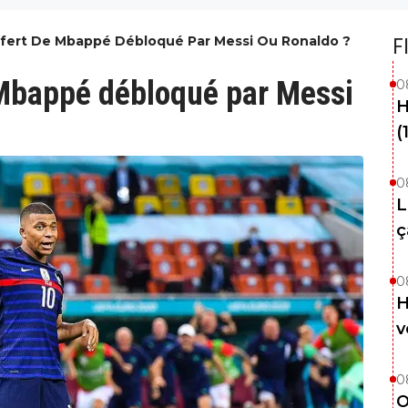
sfert De Mbappé Débloqué Par Messi Ou Ronaldo ?
F
 Mbappé débloqué par Messi
0
H
(
0
L
ç
0
H
v
0
O