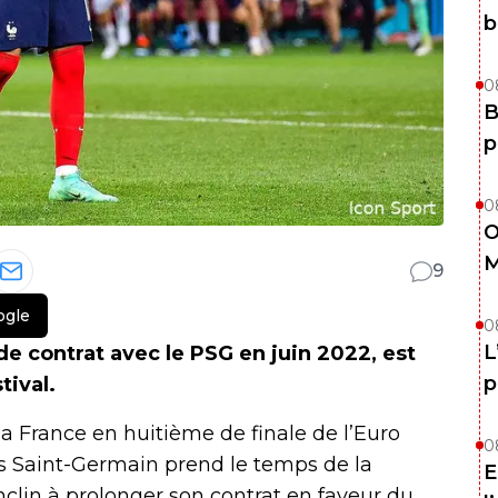
b
0
B
p
0
O
M
9
ogle
0
L
de contrat avec le PSG en juin 2022, est
p
tival.
la France en huitième de finale de l’Euro
0
ris Saint-Germain prend le temps de la
E
 enclin à prolonger son contrat en faveur du