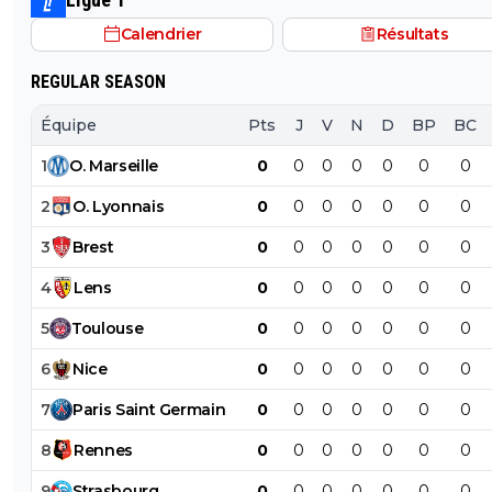
Calendrier
Résultats
REGULAR SEASON
Équipe
Pts
J
V
N
D
BP
BC
1
O
.
Marseille
0
0
0
0
0
0
0
2
O
.
Lyonnais
0
0
0
0
0
0
0
3
Brest
0
0
0
0
0
0
0
4
Lens
0
0
0
0
0
0
0
5
Toulouse
0
0
0
0
0
0
0
6
Nice
0
0
0
0
0
0
0
7
Paris
Saint
Germain
0
0
0
0
0
0
0
8
Rennes
0
0
0
0
0
0
0
9
Strasbourg
0
0
0
0
0
0
0