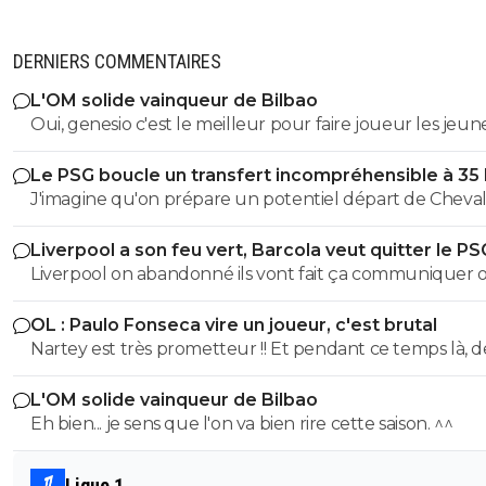
DERNIERS COMMENTAIRES
L'OM solide vainqueur de Bilbao
Oui, genesio c'est le meilleur pour faire joueur les jeune
c'est positif
Le PSG boucle un transfert incompréhensible à 35
J'imagine qu'on prépare un potentiel départ de Cheval
l'été prochain au cas où il laisserait encore filer sa chanc
Liverpool a son feu vert, Barcola veut quitter le PS
évitera un panic buy tout en misant sur un très bon je
Liverpool on abandonné ils vont fait ça communiquer off
gardien.
le joueur a pas suivis la préparation, Liverpool vont pas
OL : Paulo Fonseca vire un joueur, c'est brutal
dépenser une fortune pour un joueur qui a suivis auc
Nartey est très prometteur !! Et pendant ce temps là, d
préparation avec Liverpool, Liverpool on déjà fait la bêtise sur
joueurs comme AMN et Tessman joue tout les matchs..
isak l année dernière, ils veulent pas refaire la même bê
L'OM solide vainqueur de Bilbao
Eh bien... je sens que l'on va bien rire cette saison. ^^
Ligue 1