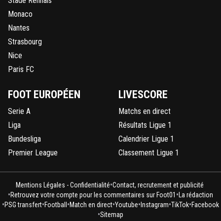
Stade Rennais
Monaco
Nantes
Strasbourg
Nice
Paris FC
FOOT EUROPÉEN
LIVESCORE
Serie A
Matchs en direct
Liga
Résultats Ligue 1
Bundesliga
Calendrier Ligue 1
Premier League
Classement Ligue 1
•
Mentions Légales - Confidentialité
Contact, recrutement et publicité
•
•
Retrouvez votre compte pour les commentaires sur Foot01
La rédaction
•
•
•
•
•
•
•
PSG transfert
Football
Match en direct
Youtube
Instagram
TikTok
Facebook
•
Sitemap