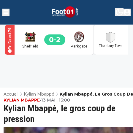
'
79
En Direct
0
2
2
Thornbury Town
Sheffield
Parkgate
Accueil
Kylian Mbappé
Kylian Mbappé, Le Gros Coup D
KYLIAN MBAPPÉ
•
13 MAI , 13:00
Pression
Kylian Mbappé, le gros coup de
pression