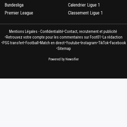
Bundesliga
Calendrier Ligue 1
Premier League
Classement Ligue 1
•
Mentions Légales - Confidentialité
Contact, recrutement et publicité
•
•
Retrouvez votre compte pour les commentaires sur Foot01
La rédaction
•
•
•
•
•
•
•
PSG transfert
Football
Match en direct
Youtube
Instagram
TikTok
Facebook
•
Sitemap
Powered by Newsifier