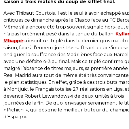
saison à trois matchs du coup de sifflet final.
Avec Thibaut Courtois, il est le seul à avoir échappé au
critiques ce dimanche après le Clasico face au FC Barc
Même s’il a encore été trop souvent signalé hors-jeu, et
n’a pas forcément pesé dans la tenue du ballon,
Kylia
Mbappé
a inscrit un triplé dans le dernier gros match 
saison, face à l’ennemi juré. Pas suffisant pour s’impose
endiguer la souffrance des Madrilènes face aux Barcel
avec une défaite 4-3 au final. Mais ce triplé confirme q
malgré l’absence de titres majeurs, sa première année
Real Madrid aura tout de même été très convaincante
le plan statistiques. En effet, grâce à ces trois buts ma
à Montjuic, le Français totalise 27 réalisations en Liga, e
devance Robert Lewandowski de deux unités à trois
journées de la fin. De quoi envisager sereinement le ti
« Pichichi », qui désigne le meilleur buteur du champ
d’Espagne.