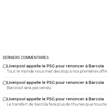
DERNIERS COMMENTAIRES
Liverpool appelle le PSG pour renoncer à Barcola
Tout le monde nous met des stop à nos premières offre
normal en négo. Les rageux footix imaginent déjà le pir
Liverpool appelle le PSG pour renoncer à Barcola
pire on le garde c'est le meilleur super sub en attaque
Barcola il sera pas vendu
moment. Au mieux on le vendra bien pour au moins 15
Liverpool appelle le PSG pour renoncer à Barcola
Le transfert de barcola fera plus de thunes que tous te