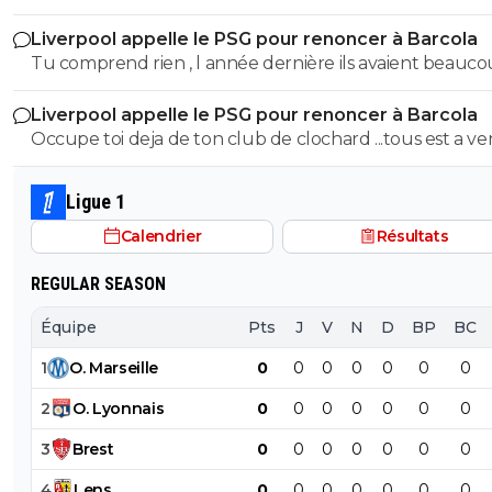
ventes avec ton club de merde . Bonne c3 guignol.
Liverpool appelle le PSG pour renoncer à Barcola
Tu comprend rien , l année dernière ils avaient beaucoup
vendu 250 M de vente, donc ca compense un peu
Liverpool appelle le PSG pour renoncer à Barcola
Occupe toi deja de ton club de clochard ...tous est a vendre
!!!!
Ligue 1
Calendrier
Résultats
REGULAR SEASON
Équipe
Pts
J
V
N
D
BP
BC
1
O
.
Marseille
0
0
0
0
0
0
0
2
O
.
Lyonnais
0
0
0
0
0
0
0
3
Brest
0
0
0
0
0
0
0
4
Lens
0
0
0
0
0
0
0