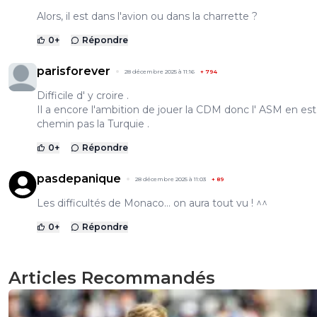
Alors, il est dans l'avion ou dans la charrette ?
0
+
Répondre
parisforever
28 décembre 2025 à 11:16
+
794
Difficile d' y croire .
Il a encore l'ambition de jouer la CDM donc l' ASM en es
chemin pas la Turquie .
0
+
Répondre
pasdepanique
28 décembre 2025 à 11:03
+
89
Les difficultés de Monaco… on aura tout vu ! ^^
0
+
Répondre
Articles Recommandés