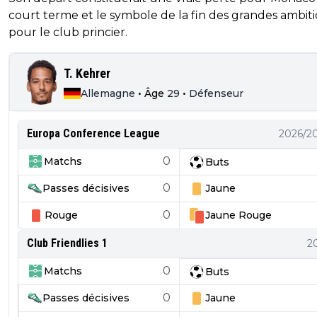
court terme et le symbole de la fin des grandes ambit
pour le club princier.
T. Kehrer
Allemagne
•
Âge
29
•
Défenseur
Europa Conference League
2026/2
0
Matchs
Buts
0
Passes décisives
Jaune
0
Rouge
Jaune
Rouge
Club Friendlies 1
2
0
Matchs
Buts
0
Passes décisives
Jaune