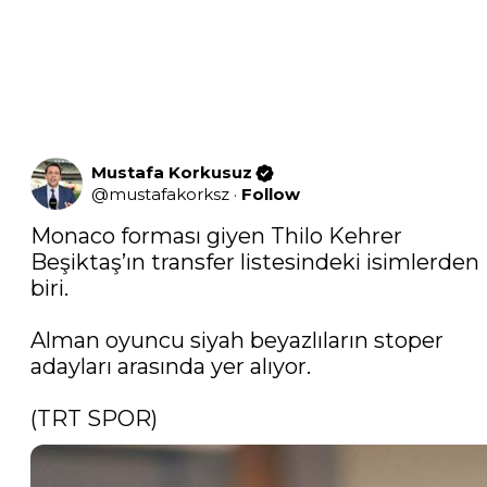
Mustafa Korkusuz
@
mustafakorksz
·
Follow
Monaco forması giyen Thilo Kehrer 
Beşiktaş’ın transfer listesindeki isimlerden 
biri.

Alman oyuncu siyah beyazlıların stoper 
adayları arasında yer alıyor. 

(TRT SPOR)