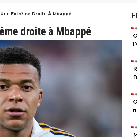
e Une Extrême Droite À Mbappé
F
trême droite à Mbappé
0
O
l
0
R
B
0
O
n
0
M