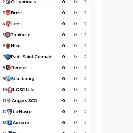
2
O
.
Lyonnais
0
0
0
0
0
0
3
Brest
0
0
0
0
0
0
4
Lens
0
0
0
0
0
0
5
Toulouse
0
0
0
0
0
0
6
Nice
0
0
0
0
0
0
7
Paris
Saint
Germain
0
0
0
0
0
0
8
Rennes
0
0
0
0
0
0
9
Strasbourg
0
0
0
0
0
0
10
LOSC
Lille
0
0
0
0
0
0
11
Angers
SCO
0
0
0
0
0
0
12
Le
Havre
0
0
0
0
0
0
13
Auxerre
0
0
0
0
0
0