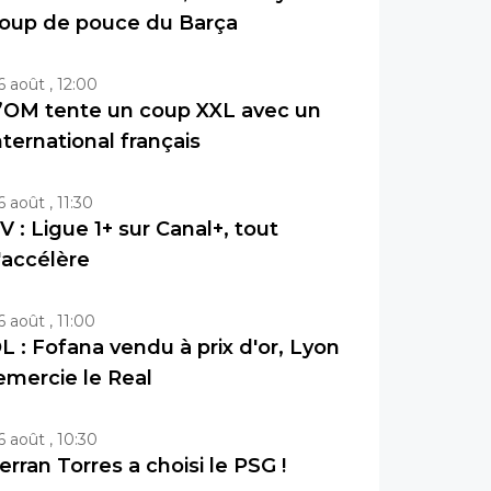
oup de pouce du Barça
6 août , 12:00
’OM tente un coup XXL avec un
nternational français
6 août , 11:30
V : Ligue 1+ sur Canal+, tout
'accélère
6 août , 11:00
L : Fofana vendu à prix d'or, Lyon
emercie le Real
6 août , 10:30
erran Torres a choisi le PSG !