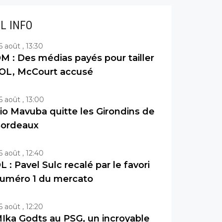
IL INFO
6 août , 13:30
M : Des médias payés pour tailler
’OL, McCourt accusé
6 août , 13:00
io Mavuba quitte les Girondins de
ordeaux
6 août , 12:40
L : Pavel Sulc recalé par le favori
uméro 1 du mercato
6 août , 12:20
Ika Godts au PSG, un incroyable