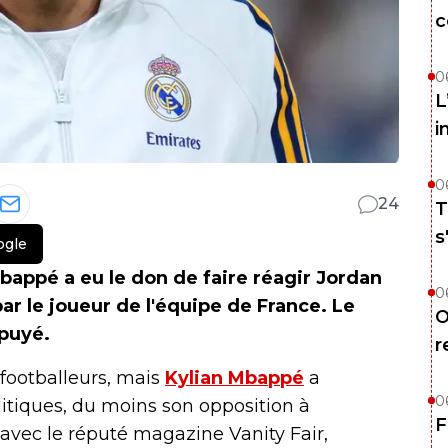
c
0
L
i
0
24
T
s
ogle
bappé a eu le don de faire réagir Jordan
0
ar le joueur de l'équipe de France. Le
O
ppuyé.
r
footballeurs, mais
Kylian Mbappé
a
0
itiques, du moins son opposition à
F
 avec le réputé magazine Vanity Fair,