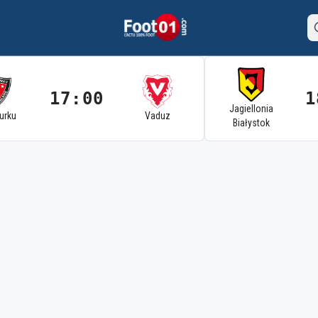
17:00
1
Jagiellonia
Turku
Vaduz
Białystok