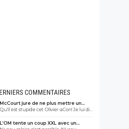
ERNIERS COMMENTAIRES
McCourt jure de ne plus mettre un
euro à l’OM
Qu'il est stupide cet Olivier-aCon! Je lui dis
que je ne lis pas ses commentaires puérils
L’OM tente un coup XXL avec un
avec des émojis et il continue de me
international français