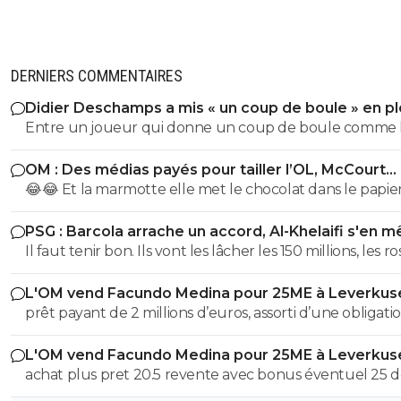
DERNIERS COMMENTAIRES
Didier Deschamps a mis « un coup de boule » en pl
Mondial
Entre un joueur qui donne un coup de boule comme 
sélectionneur en poste, et la critique sur l' arrbitrage il y
OM : Des médias payés pour tailler l’OL, McCourt
une sacré différence, l'arbitre n'a pas reçu de coup par
accusé
😂😂 Et la marmotte elle met le chocolat dans le papier
contre l' Italien lui oui Quel exemple pour les jeunes
pauvre foutre0. Les cons, ça ose tout, c'est même à ça 
poussent que de mettre un sélectionneur comme celu
PSG : Barcola arrache un accord, Al-Khelaifi s'en m
les reconnaît.
vient d'être nommé !
Il faut tenir bon. Ils vont les lâcher les 150 millions, les r
!!
L'OM vend Facundo Medina pour 25ME à Leverkus
prêt payant de 2 millions d’euros, assorti d’une obligati
d’achat fixée à 18 millions, à laquelle s’ajoutent 2 million
L'OM vend Facundo Medina pour 25ME à Leverkus
bonus facilement atteignables
achat plus pret 20.5 revente avec bonus éventuel 25 
aux max 4.5M ce n'est pas avec cela que tu vas renfloue