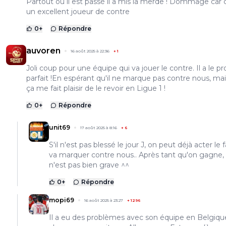
Partout où il est passé il a mis la merde ! Dommage car 
un excellent joueur de contre
0
+
Répondre
auvoren
16 août 2025 à 22:36
+
1
Joli coup pour une équipe qui va jouer le contre. Il a le pro
parfait !En espérant qu'il ne marque pas contre nous, mai
ça me fait plaisir de le revoir en Ligue 1 !
0
+
Répondre
unit69
17 août 2025 à 8:16
+
6
S'il n'est pas blessé le jour J, on peut déjà acter le fa
va marquer contre nous.. Après tant qu'on gagne,
n'est pas bien grave ^^
0
+
Répondre
mopi69
16 août 2025 à 23:27
+
1296
Il a eu des problèmes avec son équipe en Belgique