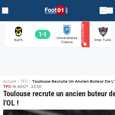
'
96
En Direct
1
1
Universitatea
KuPS
Inter Turku
Craiova
Accueil
TFC
Toulouse Recrute Un Ancien Buteur De L'
TFC
•
16 AOÛT , 23:30
Toulouse recrute un ancien buteur d
l'OL !