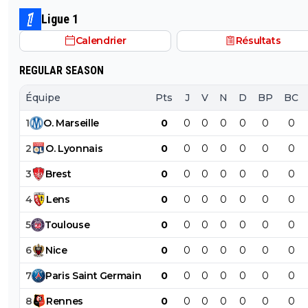
caisses
Ligue 1
Calendrier
Résultats
REGULAR SEASON
Équipe
Pts
J
V
N
D
BP
BC
1
O
.
Marseille
0
0
0
0
0
0
0
2
O
.
Lyonnais
0
0
0
0
0
0
0
3
Brest
0
0
0
0
0
0
0
4
Lens
0
0
0
0
0
0
0
5
Toulouse
0
0
0
0
0
0
0
6
Nice
0
0
0
0
0
0
0
7
Paris
Saint
Germain
0
0
0
0
0
0
0
8
Rennes
0
0
0
0
0
0
0