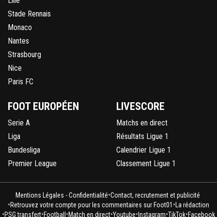
Lille
Stade Rennais
Monaco
Nantes
Strasbourg
Nice
Paris FC
FOOT EUROPÉEN
LIVESCORE
Serie A
Matchs en direct
Liga
Résultats Ligue 1
Bundesliga
Calendrier Ligue 1
Premier League
Classement Ligue 1
•
Mentions Légales - Confidentialité
Contact, recrutement et publicité
•
•
Retrouvez votre compte pour les commentaires sur Foot01
La rédaction
•
•
•
•
•
•
•
PSG transfert
Football
Match en direct
Youtube
Instagram
TikTok
Facebook