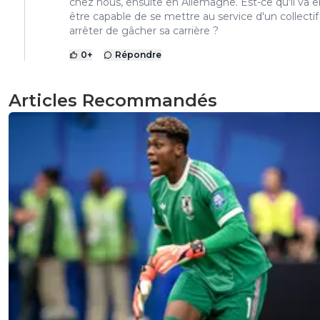
chez nous, ensuite en Allemagne. Est-ce qu'il va e
être capable de se mettre au service d'un collectif
arrêter de gâcher sa carrière ?
0
+
Répondre
Articles Recommandés