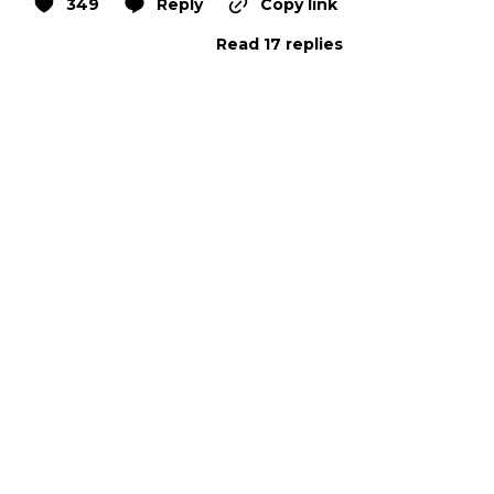
349
Reply
Copy link
Read 17 replies