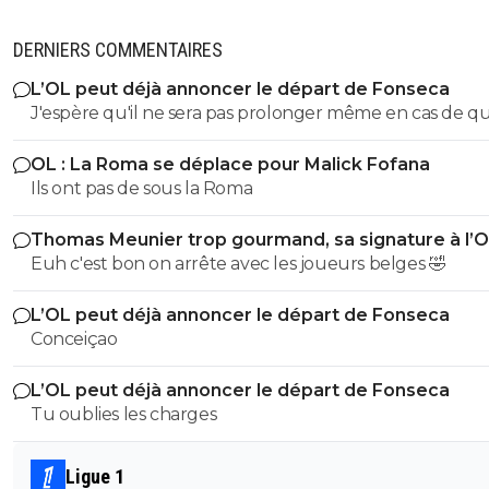
DERNIERS COMMENTAIRES
L’OL peut déjà annoncer le départ de Fonseca
J'espère qu'il ne sera pas prolonger même en cas de qualif
en C1 cet été.
OL : La Roma se déplace pour Malick Fofana
Ils ont pas de sous la Roma
Thomas Meunier trop gourmand, sa signature à l’
annulée
Euh c'est bon on arrête avec les joueurs belges 🤣
L’OL peut déjà annoncer le départ de Fonseca
Conceiçao
L’OL peut déjà annoncer le départ de Fonseca
Tu oublies les charges
Ligue 1