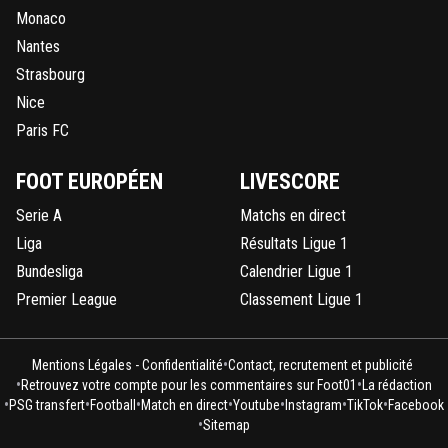
Monaco
Nantes
Strasbourg
Nice
Paris FC
FOOT EUROPÉEN
LIVESCORE
Serie A
Matchs en direct
Liga
Résultats Ligue 1
Bundesliga
Calendrier Ligue 1
Premier League
Classement Ligue 1
•
Mentions Légales - Confidentialité
Contact, recrutement et publicité
•
•
Retrouvez votre compte pour les commentaires sur Foot01
La rédaction
•
•
•
•
•
•
•
PSG transfert
Football
Match en direct
Youtube
Instagram
TikTok
Facebook
•
Sitemap