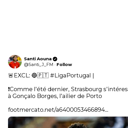
Santi Aouna
@
Santi_J_FM
·
Follow
🚨EXCL: 🔵🇵🇹 
#LigaPortugal
 |

❗️Comme l'été dernier, Strasbourg s'intéres
à Gonçalo Borges, l'ailier de Porto

footmercato.net/a6400053466894…