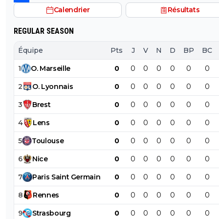
Calendrier
Résultats
REGULAR SEASON
Équipe
Pts
J
V
N
D
BP
BC
1
O
.
Marseille
0
0
0
0
0
0
0
2
O
.
Lyonnais
0
0
0
0
0
0
0
3
Brest
0
0
0
0
0
0
0
4
Lens
0
0
0
0
0
0
0
5
Toulouse
0
0
0
0
0
0
0
6
Nice
0
0
0
0
0
0
0
7
Paris
Saint
Germain
0
0
0
0
0
0
0
8
Rennes
0
0
0
0
0
0
0
9
Strasbourg
0
0
0
0
0
0
0