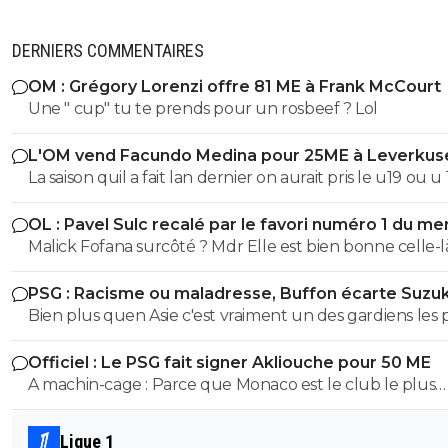
DERNIERS COMMENTAIRES
OM : Grégory Lorenzi offre 81 ME à Frank McCourt
Une " cup" tu te prends pour un rosbeef ? Lol
L'OM vend Facundo Medina pour 25ME à Leverkus
La saison quil a fait lan dernier on aurait pris le u19 ou u
son poste ils auraient pas fait pire, il a ete blessé plus 1/3
OL : Pavel Sulc recalé par le favori numéro 1 du me
saison et le peu de fois où on l'a vue bah putain...je sais 
Malick Fofana surcôté ? Mdr Elle est bien bonne cell
lors de quel match tu l'a vu bon, moi jai surtout vue so
bide et ses croissants a la place des pieds et faire des fau
PSG : Racisme ou maladresse, Buffon écarte Suzuk
duel sur 3..
Bien plus quen Asie c'est vraiment un des gardiens les 
prometteur au monde, et sa coupe du monde plutot réussi
Officiel : Le PSG fait signer Akliouche pour 50 ME
aussi..
A machin-cage : Parce que Monaco est le club le plus
puissant financièrement après le PSG... et qu'il peut aus
avoir des joueurs de qualité. Le PSG en a bien conscience.
Ligue 1