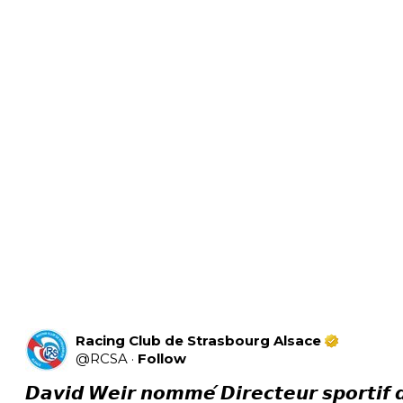
Racing Club de Strasbourg Alsace
@
RCSA
·
Follow
𝘿𝙖𝙫𝙞𝙙 𝙒𝙚𝙞𝙧 𝙣𝙤𝙢𝙢𝙚́ 𝘿𝙞𝙧𝙚𝙘𝙩𝙚𝙪𝙧 𝙨𝙥𝙤𝙧𝙩𝙞𝙛 