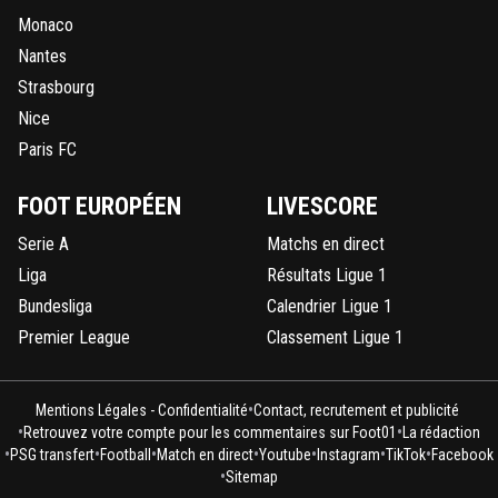
Monaco
Nantes
Strasbourg
Nice
Paris FC
FOOT EUROPÉEN
LIVESCORE
Serie A
Matchs en direct
Liga
Résultats Ligue 1
Bundesliga
Calendrier Ligue 1
Premier League
Classement Ligue 1
•
Mentions Légales - Confidentialité
Contact, recrutement et publicité
•
•
Retrouvez votre compte pour les commentaires sur Foot01
La rédaction
•
•
•
•
•
•
•
PSG transfert
Football
Match en direct
Youtube
Instagram
TikTok
Facebook
•
Sitemap