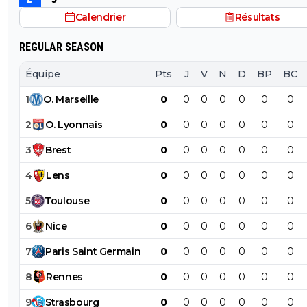
C'est pour ça que Campos et le PSG tiennent à ce que
Calendrier
Résultats
Maghnès Akliouche soit sur le banc du PSG.
REGULAR SEASON
Équipe
Pts
J
V
N
D
BP
BC
1
O
.
Marseille
0
0
0
0
0
0
0
2
O
.
Lyonnais
0
0
0
0
0
0
0
3
Brest
0
0
0
0
0
0
0
4
Lens
0
0
0
0
0
0
0
5
Toulouse
0
0
0
0
0
0
0
6
Nice
0
0
0
0
0
0
0
7
Paris
Saint
Germain
0
0
0
0
0
0
0
8
Rennes
0
0
0
0
0
0
0
9
Strasbourg
0
0
0
0
0
0
0