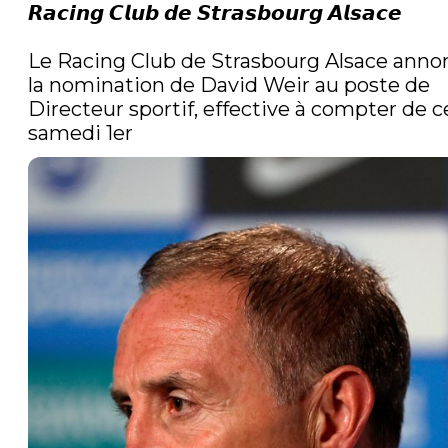
𝙍𝙖𝙘𝙞𝙣𝙜 𝘾𝙡𝙪𝙗 𝙙𝙚 𝙎𝙩𝙧𝙖𝙨𝙗𝙤𝙪𝙧𝙜 𝘼𝙡𝙨𝙖𝙘𝙚

Le Racing Club de Strasbourg Alsace annon
la nomination de David Weir au poste de 
Directeur sportif, effective à compter de ce
samedi 1er 