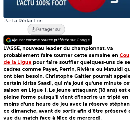
La Rédaction
Par
Partager sur
Ajouter comme source préférée sur Google
L’ASSE, nouveau leader du championnat, va
probablement faire tourner cette semaine en
Cou
de la Ligue
pour faire souffler quelques-uns de s
cadres comme Payet, Perrin, Rivière ou Matuidi qu
ont bien besoin. Christophe Galtier pourrait appel
certain Idriss Saadi, qui n’a joué qu’une minute ce
saison en Ligue 1. Le jeune attaquant (18 ans) est 
pleine forme puisqu’il vient d’inscrire un triplé en
moins d’une heure de jeu avec la réserve stéphan
ce dimanche, avant de sortir afin d’être préservé 
vue du match face à Nice de mercredi.