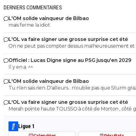
DERNIERS COMMENTAIRES
L'OM solide vainqueur de Bilbao
mais ferme la idiot
L'OL va faire signer une grosse surprise cet été
On ne peut pas compter dessus malheureusement et
son prêt ça a permis de prendre le latéral droit suisse.
Officiel : Lucas Digne signe au PSG jusqu'en 2029
Il y en a. ^^
L'OM solide vainqueur de Bilbao
Tu n'en sais rien. D'ailleurs... n'oublie pas que Sturm graz...
peut tout à fair renverser la vapeur et éliminer le Fener
L'OL va faire signer une grosse surprise cet été
Merah pointe haute TOLISSO à côté de Morton , côté g
mais pouvant aussi se projeter devant et accompagner
Merah et/ou Fofana
Ligue 1
Calendrier
Résultats