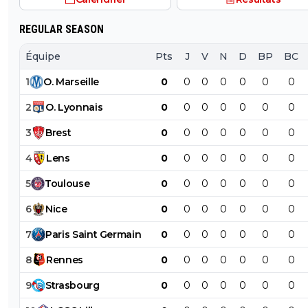
REGULAR SEASON
Équipe
Pts
J
V
N
D
BP
BC
1
O
.
Marseille
0
0
0
0
0
0
0
2
O
.
Lyonnais
0
0
0
0
0
0
0
3
Brest
0
0
0
0
0
0
0
4
Lens
0
0
0
0
0
0
0
5
Toulouse
0
0
0
0
0
0
0
6
Nice
0
0
0
0
0
0
0
7
Paris
Saint
Germain
0
0
0
0
0
0
0
8
Rennes
0
0
0
0
0
0
0
9
Strasbourg
0
0
0
0
0
0
0