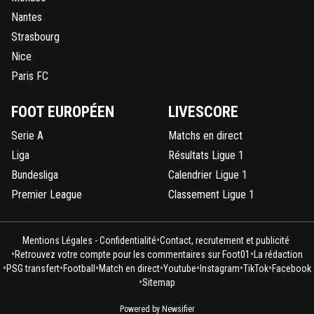
Nantes
Strasbourg
Nice
Paris FC
FOOT EUROPÉEN
LIVESCORE
Serie A
Matchs en direct
Liga
Résultats Ligue 1
Bundesliga
Calendrier Ligue 1
Premier League
Classement Ligue 1
•
Mentions Légales - Confidentialité
Contact, recrutement et publicité
•
•
Retrouvez votre compte pour les commentaires sur Foot01
La rédaction
•
•
•
•
•
•
•
PSG transfert
Football
Match en direct
Youtube
Instagram
TikTok
Facebook
•
Sitemap
Powered by Newsifier