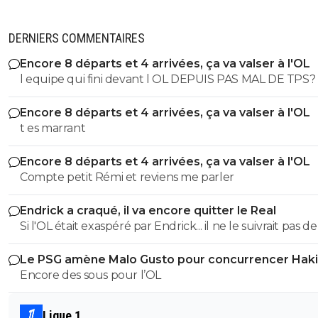
DERNIERS COMMENTAIRES
Encore 8 départs et 4 arrivées, ça va valser à l'OL
l equipe qui fini devant l OL DEPUIS PAS MAL DE TPS? lol. t
es tro malin toi
Encore 8 départs et 4 arrivées, ça va valser à l'OL
t es marrant
Encore 8 départs et 4 arrivées, ça va valser à l'OL
Compte petit Rémi et reviens me parler
Endrick a craqué, il va encore quitter le Real
Si l'OL était exaspéré par Endrick... il ne le suivrait pas de
près. Bref... Quand l'équipe sera complète... ce sera beaucoup
Le PSG amène Malo Gusto pour concurrencer Hak
mieux.
Encore des sous pour l’OL
Ligue 1