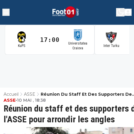
17:00
1
Universitatea
KuPS
Inter Turku
Craiova
Accueil
ASSE
Réunion Du Staff Et Des Supporters De
ASSE
•
10 MAI , 18:38
L'ASSE Pour Arrondir Les Angles
Réunion du staff et des supporters 
l'ASSE pour arrondir les angles