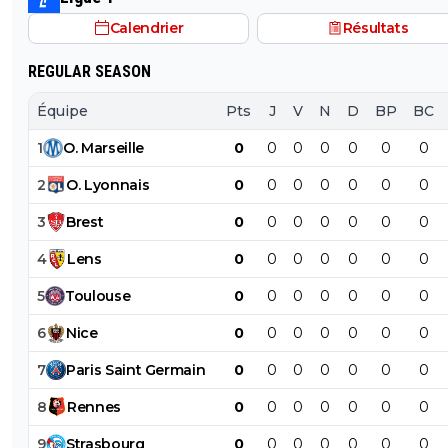
Calendrier
Résultats
REGULAR SEASON
Équipe
Pts
J
V
N
D
BP
BC
1
O
.
Marseille
0
0
0
0
0
0
0
2
O
.
Lyonnais
0
0
0
0
0
0
0
3
Brest
0
0
0
0
0
0
0
4
Lens
0
0
0
0
0
0
0
5
Toulouse
0
0
0
0
0
0
0
6
Nice
0
0
0
0
0
0
0
7
Paris
Saint
Germain
0
0
0
0
0
0
0
8
Rennes
0
0
0
0
0
0
0
9
Strasbourg
0
0
0
0
0
0
0