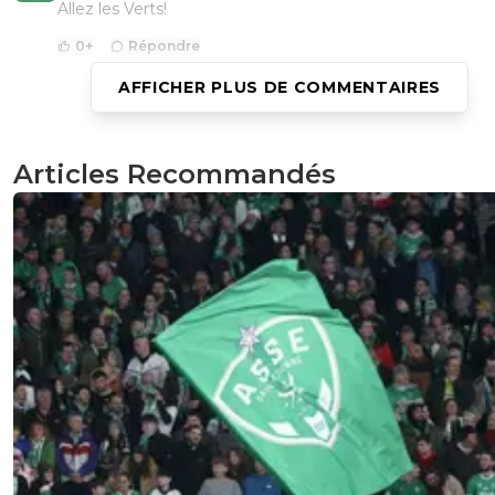
Allez les Verts!
0
+
Répondre
AFFICHER PLUS DE COMMENTAIRES
acab42
10 mai 2013 à 17:46
+
0
Allez les verts tes supporters son la!!!!!!!!!!!!!!!!!!!!!
Articles Recommandés
0
+
Répondre