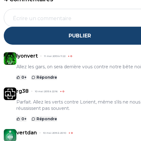
PUBLIER
lyonvert
11 mai 2013 à 11:22
+
0
Allez les gars, on sera derrière vous contre notre bête noi
0
+
Répondre
rg38
10 mai 2013 à 22:16
+
0
Parfait. Allez les verts contre Lorient, même s'ils ne nous
réussissent pas souvent.
0
+
Répondre
vertdan
10 mai 2013 à 20:10
+
0