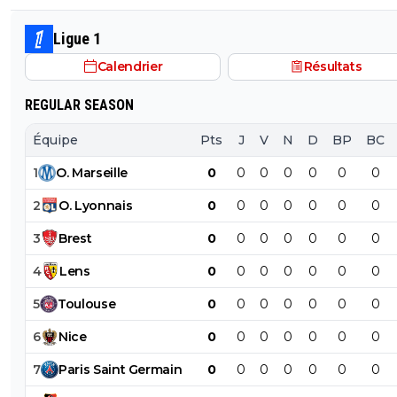
de départs, si ça peut nous permettre de repartir sain
Twitter/X Obama, Musk et tout un tas de prix Nobel uti
nazis Italiens mdr
je dis oui
énormément les emojis... Encore des teubés c'est ça? A
Ligue 1
de Raymonde va, encore une fois bâchée 😂🤣🤣
Calendrier
Résultats
REGULAR SEASON
Équipe
Pts
J
V
N
D
BP
BC
1
O
.
Marseille
0
0
0
0
0
0
0
2
O
.
Lyonnais
0
0
0
0
0
0
0
3
Brest
0
0
0
0
0
0
0
4
Lens
0
0
0
0
0
0
0
5
Toulouse
0
0
0
0
0
0
0
6
Nice
0
0
0
0
0
0
0
7
Paris
Saint
Germain
0
0
0
0
0
0
0