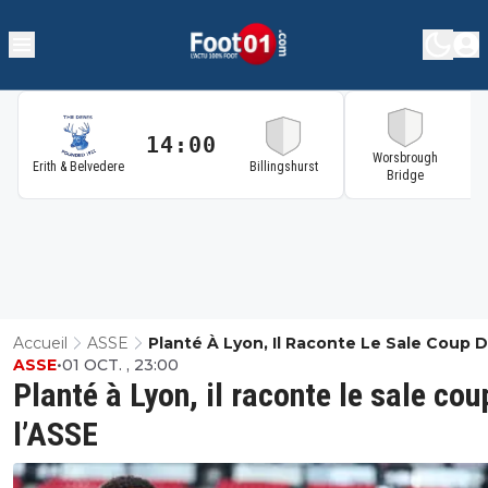
14:00
1
Worsbrough
Erith & Belvedere
Billingshurst
Bridge
Accueil
ASSE
Planté À Lyon, Il Raconte Le Sale Coup 
ASSE
•
01 OCT. , 23:00
L’ASSE
Planté à Lyon, il raconte le sale cou
l’ASSE