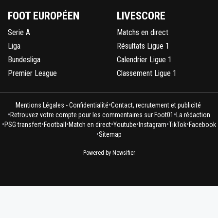
FOOT EUROPÉEN
LIVESCORE
Serie A
Matchs en direct
Liga
Résultats Ligue 1
Bundesliga
Calendrier Ligue 1
Premier League
Classement Ligue 1
•
Mentions Légales - Confidentialité
Contact, recrutement et publicité
•
•
Retrouvez votre compte pour les commentaires sur Foot01
La rédaction
•
•
•
•
•
•
•
PSG transfert
Football
Match en direct
Youtube
Instagram
TikTok
Facebook
•
Sitemap
Powered by Newsifier