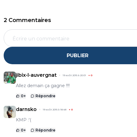
2 Commentaires
PUBLIER
jibix-l-auvergnat
19 août 2015 à 20:01
+
0
Allez demain ça gagne !!!!
0
+
Répondre
darnsko
19 août 2015 à 18:48
+
0
KMP :'(
0
+
Répondre