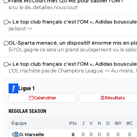
Frank McCourt met 120 ME pour sauver l’OM !
si tu le dis...detailles nous tout!
« Le top club français c’est l’OM », Adidas bouscule
PSG
jackpot ^^
OL-Sparta menacé, un dispositif énorme mis en pl
Si l'OL gagne ce sera un grand soulagement vu le sab
incroyable du farfelu sans froc Fonseca au match allé. S
« Le top club français c’est l’OM », Adidas bouscule
perd ce sera aussi une grande victoire et une énorme
PSG
L'OL n'achète pas de Champions League. ^^ Au moins... l'OM a
délivrance avec un possible licenciement de ce clown.
un point commun avec le PSG. Mdr Adidas ne se trompe pas
avec l'OL qui est une valeur sûre... contrairement à l'OM
Ligue 1
Calendrier
Résultats
REGULAR SEASON
Équipe
Pts
J
V
N
D
BP
BC
1
O
.
Marseille
0
0
0
0
0
0
0