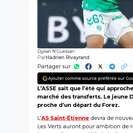
Djylian N'Guessan
Hadrien Rivayrand
Par
Partager sur
Ajouter comme source préférée sur Go
L’ASSE sait que l’été qui approch
marché des transferts. Le jeune D
proche d’un départ du Forez.
L’
AS Saint-Étienne
devra de nouvea
Les Verts auront pour ambition de r