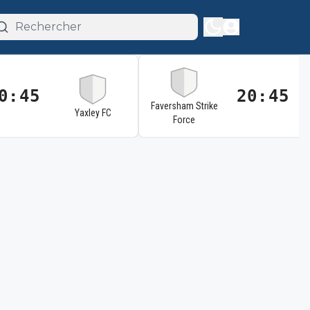
0:45
20:45
Faversham Strike
Yaxley FC
Force