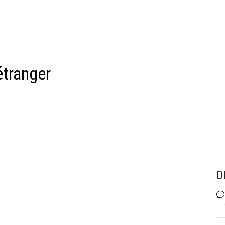
'étranger
D