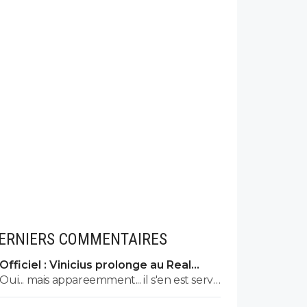
ERNIERS COMMENTAIRES
Officiel : Vinicius prolonge au Real
jusqu’en 2032
Oui... mais appareemment... il s'en est servi
pour que le Real accepte de le garder