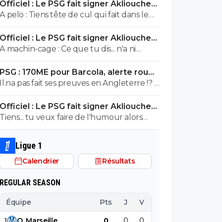
Officiel : Le PSG fait signer Akliouche
avec ses propres conditions.
pour 50 ME
A pelo : Tiens tête de cul qui fait dans le
pipi caca ! Mdr
Officiel : Le PSG fait signer Akliouche
pour 50 ME
A machin-cage : Ce que tu dis... n'a ni
queue, ni tête. Tu es tellement frustré
PSG : 170ME pour Barcola, alerte rouge
par ta propre bêtise... que tu débordes de
à Liverpool
Il.na pas fait ses preuves en Angleterre !? Il
conneries. ^^
est pas.champion de 1ere ligue avec le
Officiel : Le PSG fait signer Akliouche
PSG ?? 😂😂
pour 50 ME
Tiens... tu veux faire de l'humour alors
que tu as un QI de poisson rouge ? Je me
demande bien qui t'a aidé pour la vision
Ligue 1
da la queue de chat. Bah.... ça doit être de
Calendrier
Résultats
la bonne !... hein ? Mdr
REGULAR SEASON
Équipe
Pts
J
V
N
D
BP
B
1
O
.
Marseille
0
0
0
0
0
0