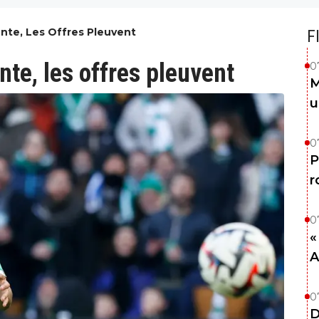
nte, Les Offres Pleuvent
F
te, les offres pleuvent
0
M
u
0
P
r
0
«
A
0
D