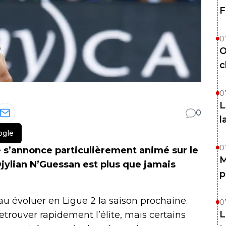
F
0
O
c
0
L
0
l
ogle
0
e s’annonce particulièrement animé sur le
M
jylian N’Guessan est plus que jamais
p
u évoluer en Ligue 2 la saison prochaine.
0
L
etrouver rapidement l’élite, mais certains