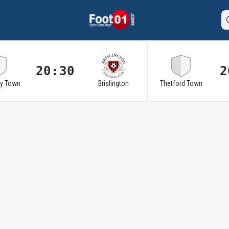
20:30
2
ry Town
Brislington
Thetford Town