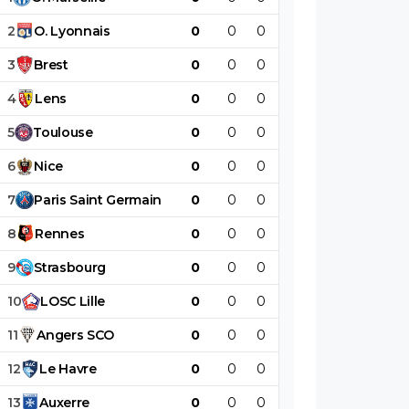
2
O
.
Lyonnais
0
0
0
0
0
0
3
Brest
0
0
0
0
0
0
4
Lens
0
0
0
0
0
0
5
Toulouse
0
0
0
0
0
0
6
Nice
0
0
0
0
0
0
7
Paris
Saint
Germain
0
0
0
0
0
0
8
Rennes
0
0
0
0
0
0
9
Strasbourg
0
0
0
0
0
0
10
LOSC
Lille
0
0
0
0
0
0
11
Angers
SCO
0
0
0
0
0
0
12
Le
Havre
0
0
0
0
0
0
13
Auxerre
0
0
0
0
0
0