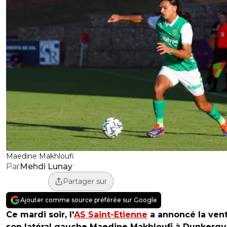
Maedine Makhloufi
Mehdi Lunay
Par
Partager sur
Ajouter comme source préférée sur Google
Ce mardi soir, l'
AS Saint-Etienne
a annoncé la ven
son latéral gauche Maedine Makhloufi à Dunkerqu