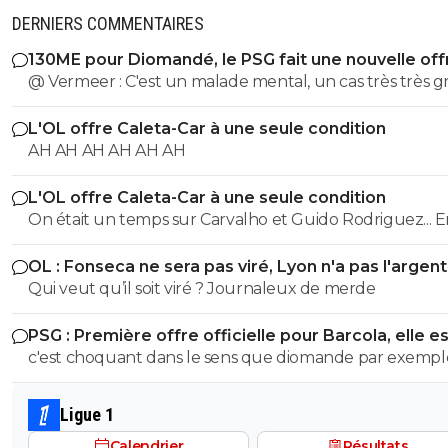
DERNIERS COMMENTAIRES
130ME pour Diomandé, le PSG fait une nouvelle off
@ Vermeer : C'est un malade mental, un cas très très gr
Beaucoup plus grave que l'autre porc sur maxi.
L'OL offre Caleta-Car à une seule condition
AH AH AH AH AH AH
L'OL offre Caleta-Car à une seule condition
On était un temps sur Carvalho et Guido Rodriguez... 
panic buy, Blanc a bien validé ce joueur, je ne vois pas l
OL : Fonseca ne sera pas viré, Lyon n'a pas l'argen
raccourci.
le faire
Qui veut qu’il soit viré ? Journaleux de merde
PSG : Première offre officielle pour Barcola, elle e
choquante
c'est choquant dans le sens que diomande par exempl
parte pour 140 millions apres 1 seule bonne saison en
bundesliga,l'annee derniere liverpool n'avait pas hesité 
Ligue 1
prendre isaak 150 millions,wirtz 130 millions!La on p)arle
Calendrier
Résultats