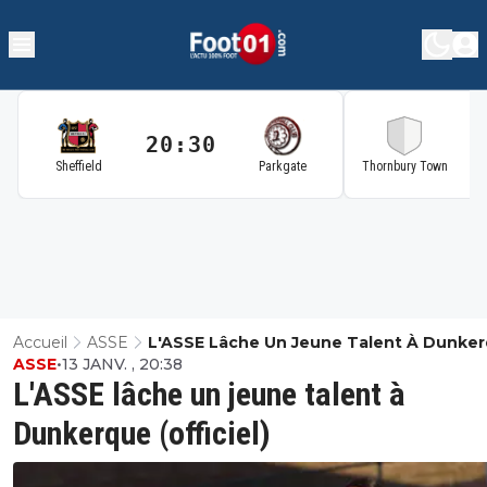
20:30
2
Sheffield
Parkgate
Thornbury Town
Accueil
ASSE
L'ASSE Lâche Un Jeune Talent À Dunke
ASSE
•
13 JANV. , 20:38
(officiel)
L'ASSE lâche un jeune talent à
Dunkerque (officiel)