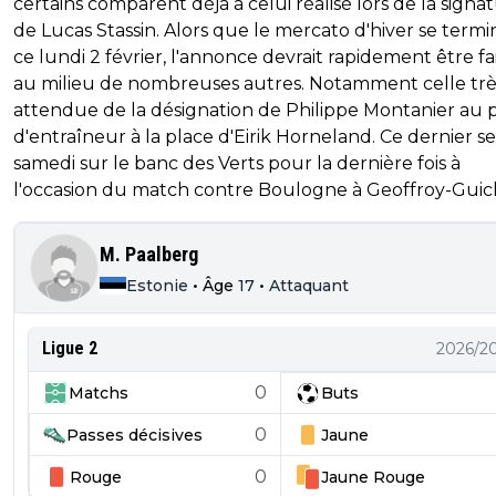
certains comparent déjà à celui réalisé lors de la signa
de Lucas Stassin. Alors que le mercato d'hiver se termi
ce lundi 2 février, l'annonce devrait rapidement être fai
au milieu de nombreuses autres. Notamment celle trè
attendue de la désignation de Philippe Montanier au 
d'entraîneur à la place d'Eirik Horneland. Ce dernier se
samedi sur le banc des Verts pour la dernière fois à
l'occasion du match contre Boulogne à Geoffroy-Guic
M. Paalberg
Estonie
•
Âge
17
•
Attaquant
Ligue 2
2026/2
0
Matchs
Buts
0
Passes décisives
Jaune
0
Rouge
Jaune
Rouge