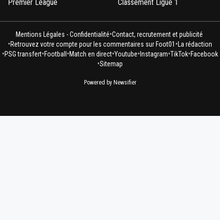
Premier League
Classement Ligue 1
•
Mentions Légales - Confidentialité
Contact, recrutement et publicité
•
•
Retrouvez votre compte pour les commentaires sur Foot01
La rédaction
•
•
•
•
•
•
•
PSG transfert
Football
Match en direct
Youtube
Instagram
TikTok
Facebook
•
Sitemap
Powered by Newsifier