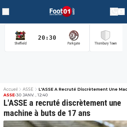
20:30
2
Sheffield
Parkgate
Thornbury Town
Accueil
ASSE
L'ASSE A Recruté Discrètement Une Ma
ASSE
•
30 JANV. , 12:40
À Buts De 17 Ans
L'ASSE a recruté discrètement une
machine à buts de 17 ans