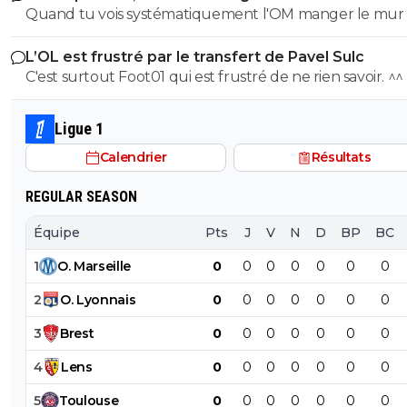
Quand tu vois systématiquement l'OM manger le mur 
par l'union européenne pour déstabiliser l'Islande !! Le f
après saison, il y a de quoi refuser d'y aller. ^^
: ce n'est pas le pied !!!
L’OL est frustré par le transfert de Pavel Sulc
C'est surtout Foot01 qui est frustré de ne rien savoir. ^^
Ligue 1
Calendrier
Résultats
REGULAR SEASON
Équipe
Pts
J
V
N
D
BP
BC
1
O
.
Marseille
0
0
0
0
0
0
0
2
O
.
Lyonnais
0
0
0
0
0
0
0
3
Brest
0
0
0
0
0
0
0
4
Lens
0
0
0
0
0
0
0
5
Toulouse
0
0
0
0
0
0
0