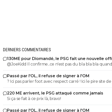
DERNIERS COMMENTAIRES
130ME pour Diomandé, le PSG fait une nouvelle off
@JoeKidd Il confirme...ce n'est pas du bla bla bla quand
le PSG...le gars n'a honte de rien, surtout quand il s'agit
Passé par l'OL, il refuse de signer à l'OM
d'étaler publiquement sa bêtise ^^
? Ici pas parler foot avec respect carré ! Ici le pire site de
avec des infos rancies et inutiles plus ou moins pompée
220 ME arrivent, le PSG attaqué comme jamais
d'autres sites plus sérieux entremêlées de pub
Si ça se fait à ce prix là, bravo!
macronesques, avec des bandeaux à coolies mal cuits !
les lecteurs sont parmi les pires abrutis que l'on puisse
Passé par l'OL, il refuse de signer à l'OM
rencontrer sur terre, peut-être même des trolls mand