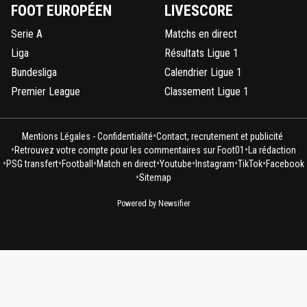
FOOT EUROPÉEN
LIVESCORE
Serie A
Matchs en direct
Liga
Résultats Ligue 1
Bundesliga
Calendrier Ligue 1
Premier League
Classement Ligue 1
•
Mentions Légales - Confidentialité
Contact, recrutement et publicité
•
•
Retrouvez votre compte pour les commentaires sur Foot01
La rédaction
•
•
•
•
•
•
•
PSG transfert
Football
Match en direct
Youtube
Instagram
TikTok
Facebook
•
Sitemap
Powered by Newsifier