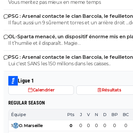
Vous meritez pas mieux en meme temps
PSG : Arsenal contacte le clan Barcola, le feuilleton
relancé
Il faut aussi un 9 sûrement torres et un arrière droit ....
tomas ajauro ou ordonez
OL-Sparta menacé, un dispositif énorme mis en pl
Il t’humilie et il disparaît.. Magie…
PSG : Arsenal contacte le clan Barcola, le feuilleton
relancé
Lui c'est SANS les 150 millions dans les caisses...
Ligue 1
Calendrier
Résultats
REGULAR SEASON
Équipe
Pts
J
V
N
D
BP
BC
1
O
.
Marseille
0
0
0
0
0
0
0