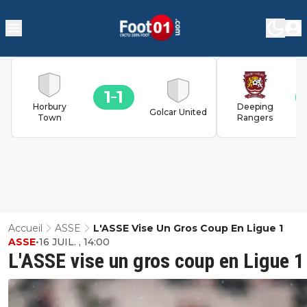
1
1
Horbury
Deeping
Golcar United
Town
Rangers
Accueil
ASSE
L'ASSE Vise Un Gros Coup En Ligue 1
ASSE
•
16 JUIL. , 14:00
L'ASSE vise un gros coup en Ligue 1