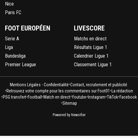
Nice
Paris FC
FOOT EUROPÉEN
LIVESCORE
Serie A
Matchs en direct
Liga
Résultats Ligue 1
Bundesliga
Calendrier Ligue 1
Premier League
Classement Ligue 1
•
Mentions Légales - Confidentialité
Contact, recrutement et publicité
•
•
Retrouvez votre compte pour les commentaires sur Foot01
La rédaction
•
•
•
•
•
•
•
PSG transfert
Football
Match en direct
Youtube
Instagram
TikTok
Facebook
•
Sitemap
Powered by Newsifier