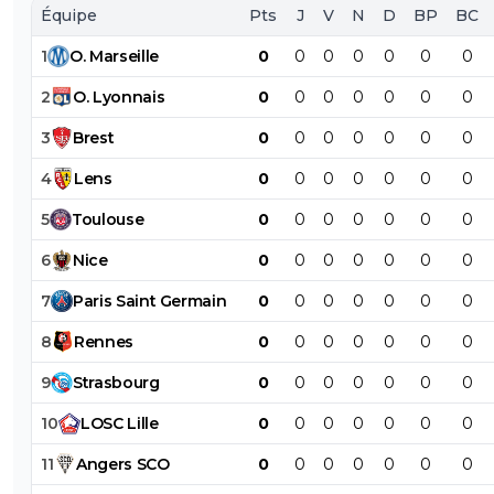
Équipe
Pts
J
V
N
D
BP
BC
1
O
.
Marseille
0
0
0
0
0
0
0
2
O
.
Lyonnais
0
0
0
0
0
0
0
3
Brest
0
0
0
0
0
0
0
4
Lens
0
0
0
0
0
0
0
5
Toulouse
0
0
0
0
0
0
0
6
Nice
0
0
0
0
0
0
0
7
Paris
Saint
Germain
0
0
0
0
0
0
0
8
Rennes
0
0
0
0
0
0
0
9
Strasbourg
0
0
0
0
0
0
0
10
LOSC
Lille
0
0
0
0
0
0
0
11
Angers
SCO
0
0
0
0
0
0
0