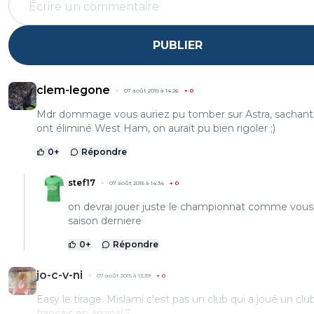
PUBLIER
clem-legone
07 août 2015 à 14:26
+
0
Mdr dommage vous auriez pu tomber sur Astra, sachant 
ont éliminé West Ham, on aurait pu bien rigoler ;)
0
+
Répondre
stef17
07 août 2015 à 14:34
+
0
on devrai jouer juste le championnat comme vous 
saison derniere
0
+
Répondre
jo-c-v-ni
07 août 2015 à 13:39
+
0
Easy le tirage. Mislami c'est pas un club qui a joué un clu
français en amical ?