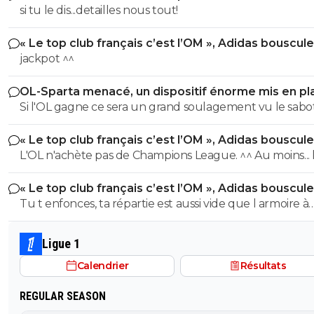
si tu le dis...detailles nous tout!
« Le top club français c’est l’OM », Adidas bouscule
PSG
jackpot ^^
OL-Sparta menacé, un dispositif énorme mis en pl
Si l'OL gagne ce sera un grand soulagement vu le sab
incroyable du farfelu sans froc Fonseca au match allé. S
« Le top club français c’est l’OM », Adidas bouscule
perd ce sera aussi une grande victoire et une énorme
PSG
L'OL n'achète pas de Champions League. ^^ Au moins... l'OM a
délivrance avec un possible licenciement de ce clown.
un point commun avec le PSG. Mdr Adidas ne se trompe pas
« Le top club français c’est l’OM », Adidas bouscule
avec l'OL qui est une valeur sûre... contrairement à l'OM
PSG
Tu t enfonces, ta répartie est aussi vide que l armoire à
trophées de ton club depuis 15 piges, t es juste une gr
gueule arrogante se pensant plus intelligent que les a
Ligue 1
alors que t es juste un pauvre clown empafé mdr
Calendrier
Résultats
REGULAR SEASON