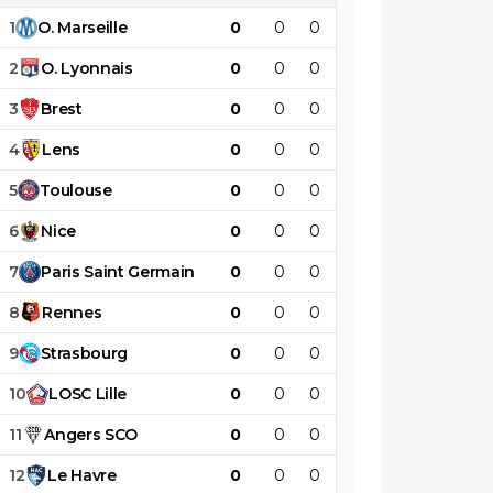
1
O
.
Marseille
0
0
0
0
0
0
2
O
.
Lyonnais
0
0
0
0
0
0
3
Brest
0
0
0
0
0
0
4
Lens
0
0
0
0
0
0
5
Toulouse
0
0
0
0
0
0
6
Nice
0
0
0
0
0
0
7
Paris
Saint
Germain
0
0
0
0
0
0
8
Rennes
0
0
0
0
0
0
9
Strasbourg
0
0
0
0
0
0
10
LOSC
Lille
0
0
0
0
0
0
11
Angers
SCO
0
0
0
0
0
0
12
Le
Havre
0
0
0
0
0
0