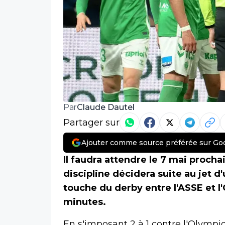
Claude Dautel
Par
Partager sur
Ajouter comme source préférée sur Go
Il faudra attendre le 7 mai proch
discipline décidera suite au jet d'
touche du derby entre l'ASSE et l'
minutes.
En s'imposant 2 à 1 contre l'Olympiq