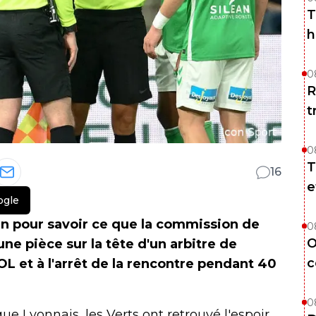
T
h
0
R
t
0
T
16
e
ogle
ain pour savoir ce que la commission de
0
O
une pièce sur la tête d'un arbitre de
c
OL et à l'arrêt de la rencontre pendant 40
0
ue Lyonnais, les Verts ont retrouvé l'espoir