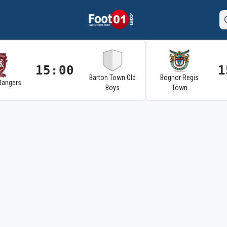
15:00
1
Barton Town Old
Bognor Regis
Rangers
Boys
Town