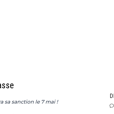
casse
D
 sa sanction le 7 mai !