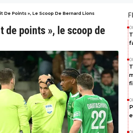
it De Points », Le Scoop De Bernard Lions
F
t de points », le scoop de
0
T
f
0
T
m
f
0
P
e
0