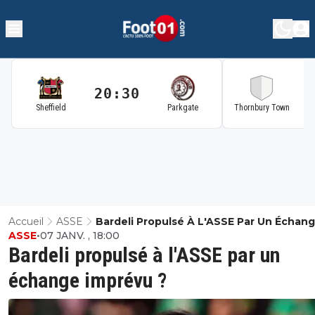
20:30
2
Sheffield
Parkgate
Thornbury Town
Accueil
ASSE
Bardeli Propulsé À L'ASSE Par Un Échan
ASSE
•
07 JANV. , 18:00
Imprévu ?
Bardeli propulsé à l'ASSE par un
échange imprévu ?