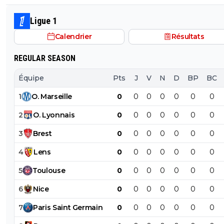
salaire. S'il veut vraiment partir, il sait quoi faire.
Ligue 1
Calendrier
Résultats
REGULAR SEASON
Équipe
Pts
J
V
N
D
BP
BC
1
O
.
Marseille
0
0
0
0
0
0
0
2
O
.
Lyonnais
0
0
0
0
0
0
0
3
Brest
0
0
0
0
0
0
0
4
Lens
0
0
0
0
0
0
0
5
Toulouse
0
0
0
0
0
0
0
6
Nice
0
0
0
0
0
0
0
7
Paris
Saint
Germain
0
0
0
0
0
0
0