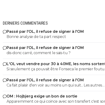
DERNIERS COMMENTAIRES
Passé par l'OL, il refuse de signer à l'OM
Bonne analyse de ta part respect
Passé par l'OL, il refuse de signer à l'OM
dis-donc carré, comment le sais-tu ?
L'OL veut vendre pour 30 à 40ME, les noms sorten
Si seulement ça pouvait être Fonseca le premier foutu
dehors, l'OL et ce très bon effectif s'en porterait tout de
Passé par l'OL, il refuse de signer à l'OM
mieux
Ca fait plaisir d'en voir au moins un qui suit... Les autres
doivent être des abrutis de supporters non ?
OM : Hojbjerg exige un bon de sortie
Apparemment ce qui coince avec son transfert c'est so