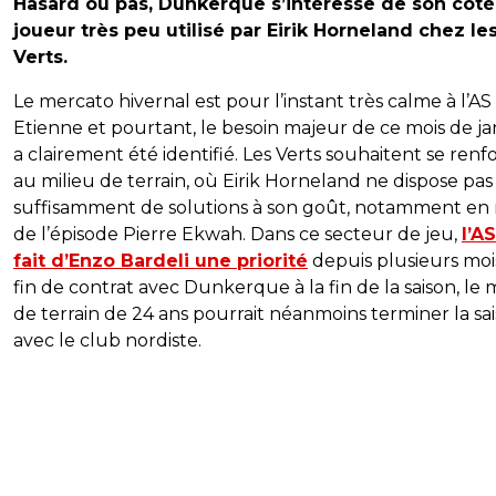
Hasard ou pas, Dunkerque s’intéresse de son côté
joueur très peu utilisé par Eirik Horneland chez le
Verts.
Le mercato hivernal est pour l’instant très calme à l’AS
Etienne et pourtant, le besoin majeur de ce mois de ja
a clairement été identifié. Les Verts souhaitent se renf
au milieu de terrain, où Eirik Horneland ne dispose pas
suffisamment de solutions à son goût, notamment en 
de l’épisode Pierre Ekwah. Dans ce secteur de jeu,
l’A
fait d’Enzo Bardeli une priorité
depuis plusieurs moi
fin de contrat avec Dunkerque à la fin de la saison, le 
de terrain de 24 ans pourrait néanmoins terminer la sa
avec le club nordiste.