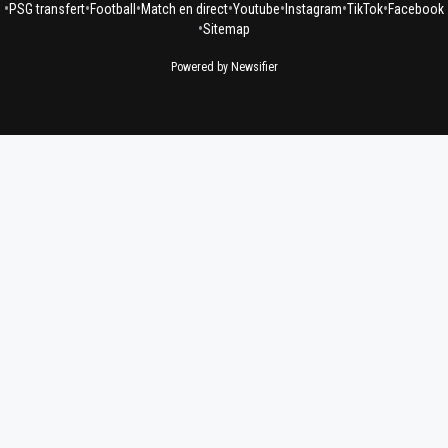
•
•
•
•
•
•
•
PSG transfert
Football
Match en direct
Youtube
Instagram
TikTok
Facebook
•
Sitemap
Powered by Newsifier