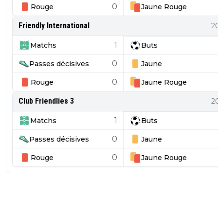
0
Rouge
Jaune
Rouge
Friendly International
2
1
Matchs
Buts
0
Passes décisives
Jaune
0
Rouge
Jaune
Rouge
Club Friendlies 3
2
1
Matchs
Buts
0
Passes décisives
Jaune
0
Rouge
Jaune
Rouge