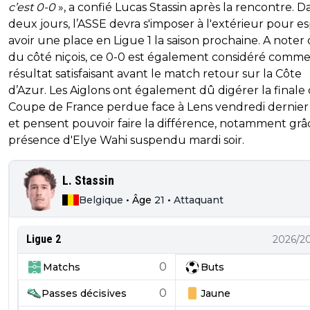
c’est 0-0
», a confié Lucas Stassin après la rencontre. D
deux jours, l’ASSE devra s'imposer à l'extérieur pour e
avoir une place en Ligue 1 la saison prochaine. A noter
du côté niçois, ce 0-0 est également considéré comm
résultat satisfaisant avant le match retour sur la Côte
d’Azur. Les Aiglons ont également dû digérer la finale 
Coupe de France perdue face à Lens vendredi dernier 
et pensent pouvoir faire la différence, notamment grâc
présence d'Elye Wahi suspendu mardi soir.
L. Stassin
Belgique
•
Âge
21
•
Attaquant
Ligue 2
2026/2
0
Matchs
Buts
0
Passes décisives
Jaune