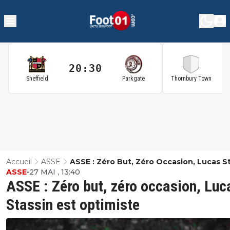
20:30
2
Sheffield
Parkgate
Thornbury Town
Accueil
ASSE
ASSE : Zéro But, Zéro Occasion, Lucas S
ASSE
•
27 MAI , 13:40
Est Optimiste
ASSE : Zéro but, zéro occasion, Luc
Stassin est optimiste