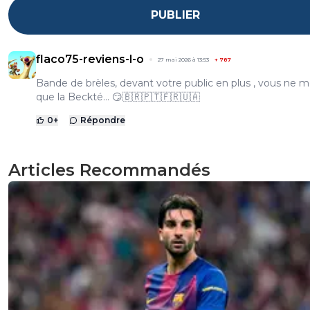
PUBLIER
flaco75-reviens-l-o
27 mai 2026 à 13:53
+
787
Bande de brèles, devant votre public en plus , vous ne m
que la Beckté… 😏🇧🇷🇵🇹🇫🇷🇺🇦
0
+
Répondre
Articles Recommandés