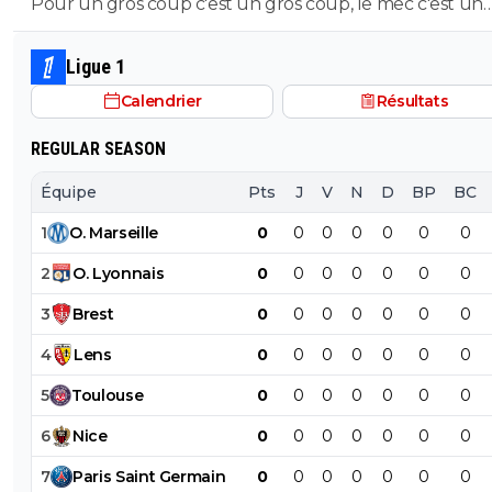
Pour un gros coup c'est un gros coup, le mec c'est un
Sumotori !
Ligue 1
Calendrier
Résultats
REGULAR SEASON
Équipe
Pts
J
V
N
D
BP
BC
1
O
.
Marseille
0
0
0
0
0
0
0
2
O
.
Lyonnais
0
0
0
0
0
0
0
3
Brest
0
0
0
0
0
0
0
4
Lens
0
0
0
0
0
0
0
5
Toulouse
0
0
0
0
0
0
0
6
Nice
0
0
0
0
0
0
0
7
Paris
Saint
Germain
0
0
0
0
0
0
0