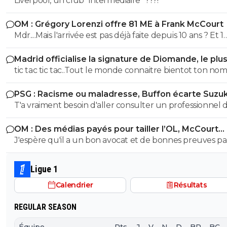
Liverpool, un club "intermediaire" ???!
OM : Grégory Lorenzi offre 81 ME à Frank McCourt
Mdr....Mais l'arrivée est pas déjà faite depuis 10 ans ? Et 1
milliard paraît un peu saugrenu comme hypothèse ! E
Madrid officialise la signature de Diomande, le plu
attendant prenez Marcin Bulka ! 😂 ohhh un ancien pari
transfert de son histoire
tic tac tic tac..Tout le monde connaitre bientot ton no
🤣
prénom et adresse !! tu avais été prévenu... tu continue 
PSG : Racisme ou maladresse, Buffon écarte Suzuk
ton mariolle ! faudra pas que tu viennes chialer comme 
T'a vraiment besoin d'aller consulter un professionnel 
dernière fois gros bouffon et assumer pour une fois dan
santé...tu vois des fachos partout toi gros malade mdr
vie petit provocateur
OM : Des médias payés pour tailler l’OL, McCourt
accusé
J'espère qu'il a un bon avocat et de bonnes preuves p
qu'il va vite exploser en vol avec ses différentes révélat
Ligue 1
Calendrier
Résultats
REGULAR SEASON
Équipe
Pts
J
V
N
D
BP
BC