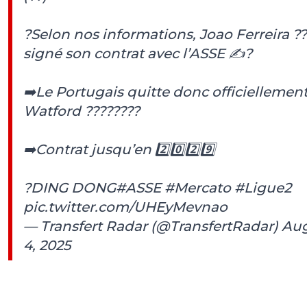
?Selon nos informations, Joao Ferreira ??
signé son contrat avec l’ASSE ✍?
➡️Le Portugais quitte donc officiellemen
Watford ????????️
➡️Contrat jusqu’en 2️⃣0️⃣2️⃣9️⃣
?️DING DONG
#ASSE
#Mercato
#Ligue2
pic.twitter.com/UHEyMevnao
— Transfert Radar (@TransfertRadar)
Au
4, 2025