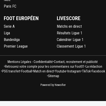
Paris FC
FOOT EUROPÉEN
LIVESCORE
Serie A
Matchs en direct
Liga
Résultats Ligue 1
Bundesliga
Calendrier Ligue 1
Premier League
Classement Ligue 1
•
Mentions Légales - Confidentialité
Contact, recrutement et publicité
•
•
Retrouvez votre compte pour les commentaires sur Foot01
La rédaction
•
•
•
•
•
•
•
PSG transfert
Football
Match en direct
Youtube
Instagram
TikTok
Facebook
•
Sitemap
Powered by Newsifier