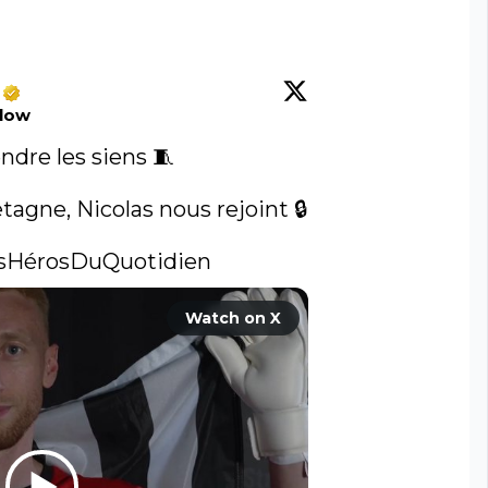
llow
ndre les siens 🧵

tagne, Nicolas nous rejoint 🔒

sHérosDuQuotidien
Watch on X