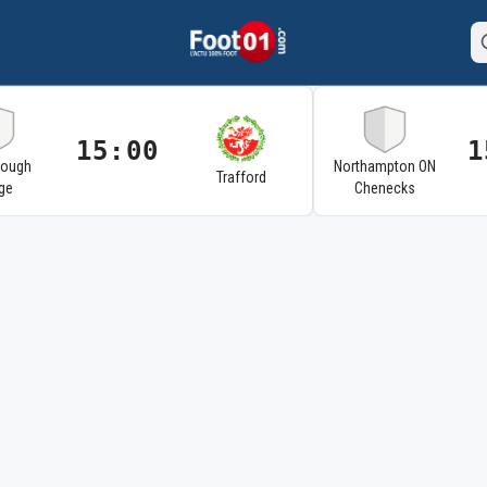
15:00
1
rough
Northampton ON
Trafford
ge
Chenecks