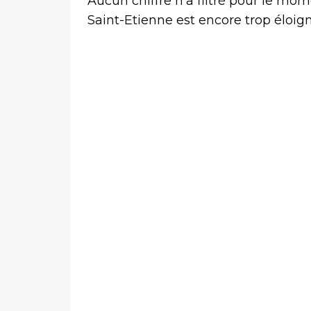
Aucun chiffre n’a filtré pour le mom
Saint-Etienne est encore trop éloign