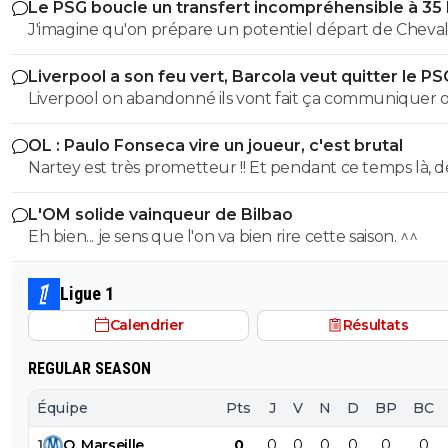
Le PSG boucle un transfert incompréhensible à 35
J'imagine qu'on prépare un potentiel départ de Cheval
l'été prochain au cas où il laisserait encore filer sa chanc
Liverpool a son feu vert, Barcola veut quitter le PS
évitera un panic buy tout en misant sur un très bon je
Liverpool on abandonné ils vont fait ça communiquer off
gardien.
le joueur a pas suivis la préparation, Liverpool vont pas
OL : Paulo Fonseca vire un joueur, c'est brutal
dépenser une fortune pour un joueur qui a suivis auc
Nartey est très prometteur !! Et pendant ce temps là, d
préparation avec Liverpool, Liverpool on déjà fait la bêtise sur
joueurs comme AMN et Tessman joue tout les matchs..
isak l année dernière, ils veulent pas refaire la même bê
L'OM solide vainqueur de Bilbao
Eh bien... je sens que l'on va bien rire cette saison. ^^
Ligue 1
Calendrier
Résultats
REGULAR SEASON
Équipe
Pts
J
V
N
D
BP
BC
1
O
.
Marseille
0
0
0
0
0
0
0