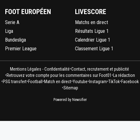
FOOT EUROPÉEN
LIVESCORE
Serie A
Matchs en direct
Liga
Résultats Ligue 1
Bundesliga
Calendrier Ligue 1
Premier League
Classement Ligue 1
•
Mentions Légales - Confidentialité
Contact, recrutement et publicité
•
•
Retrouvez votre compte pour les commentaires sur Foot01
La rédaction
•
•
•
•
•
•
•
PSG transfert
Football
Match en direct
Youtube
Instagram
TikTok
Facebook
•
Sitemap
Powered by Newsifier