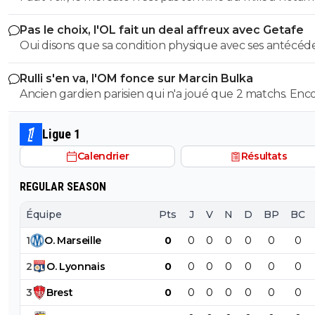
Pas le choix, l'OL fait un deal affreux avec Getafe
Oui disons que sa condition physique avec ses antécéd
médicaux, donc ses rechutes régulières + son salaire,
Rulli s'en va, l'OM fonce sur Marcin Bulka
donnent une équation peu enclin à motiver des clubs à
Ancien gardien parisien qui n'a joué que 2 matchs. Enc
faire confiance(pour un futur transfert), même avec u
une fois pour créer la polémique. C'est plutôt ancien g
salaire revu à la baisse, si toutefois il est ok avec ça.
de Nice, là ok mais pas Paris 😂
Ligue 1
Calendrier
Résultats
REGULAR SEASON
Équipe
Pts
J
V
N
D
BP
BC
1
O
.
Marseille
0
0
0
0
0
0
0
2
O
.
Lyonnais
0
0
0
0
0
0
0
3
Brest
0
0
0
0
0
0
0