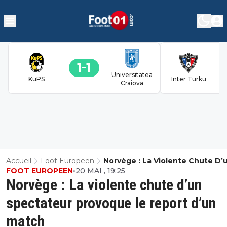
1
1
Universitatea
KuPS
Inter Turku
Craiova
Accueil
Foot Europeen
Norvège : La Violente Chute D’
FOOT EUROPEEN
•
20 MAI , 19:25
Spectateur Provoque Le Report
Norvège : La violente chute d’un
Match
spectateur provoque le report d’un
match