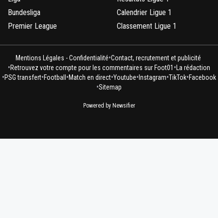
Bundesliga
Calendrier Ligue 1
Premier League
Classement Ligue 1
•
Mentions Légales - Confidentialité
Contact, recrutement et publicité
•
•
Retrouvez votre compte pour les commentaires sur Foot01
La rédaction
•
•
•
•
•
•
•
PSG transfert
Football
Match en direct
Youtube
Instagram
TikTok
Facebook
•
Sitemap
Powered by Newsifier