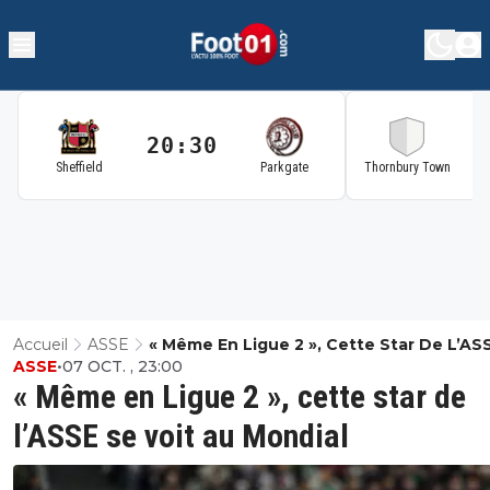
20:30
2
Sheffield
Parkgate
Thornbury Town
Accueil
ASSE
« Même En Ligue 2 », Cette Star De L’AS
ASSE
•
07 OCT. , 23:00
Voit Au Mondial
« Même en Ligue 2 », cette star de
l’ASSE se voit au Mondial