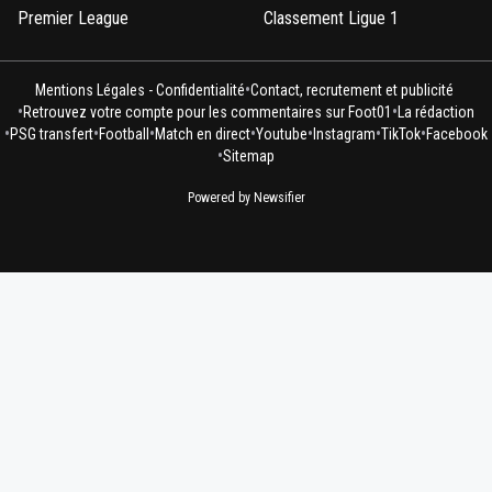
Premier League
Classement Ligue 1
•
Mentions Légales - Confidentialité
Contact, recrutement et publicité
•
•
Retrouvez votre compte pour les commentaires sur Foot01
La rédaction
•
•
•
•
•
•
•
PSG transfert
Football
Match en direct
Youtube
Instagram
TikTok
Facebook
•
Sitemap
Powered by Newsifier