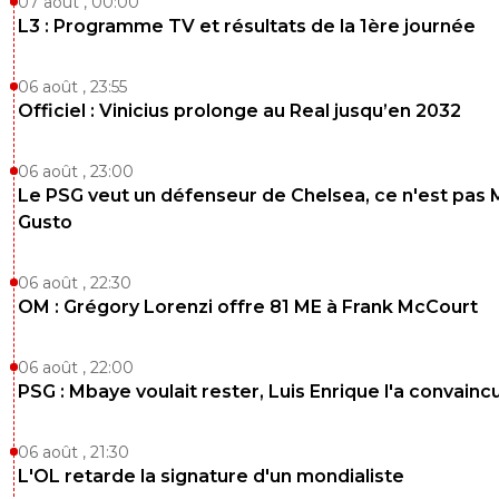
07 août , 00:00
L3 : Programme TV et résultats de la 1ère journée
06 août , 23:55
Officiel : Vinicius prolonge au Real jusqu’en 2032
06 août , 23:00
Le PSG veut un défenseur de Chelsea, ce n'est pas 
Gusto
06 août , 22:30
OM : Grégory Lorenzi offre 81 ME à Frank McCourt
06 août , 22:00
PSG : Mbaye voulait rester, Luis Enrique l'a convainc
06 août , 21:30
L'OL retarde la signature d'un mondialiste