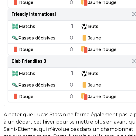
0
Rouge
Jaune
Rouge
Friendly International
2
1
Matchs
Buts
0
Passes décisives
Jaune
0
Rouge
Jaune
Rouge
Club Friendlies 3
2
1
Matchs
Buts
0
Passes décisives
Jaune
0
Rouge
Jaune
Rouge
A noter que Lucas Stassin ne ferme également pas la 
à un départ cet hiver pour se mettre plus en avant qu'
Saint-Etienne, qui n'évolue pas dans un championnat