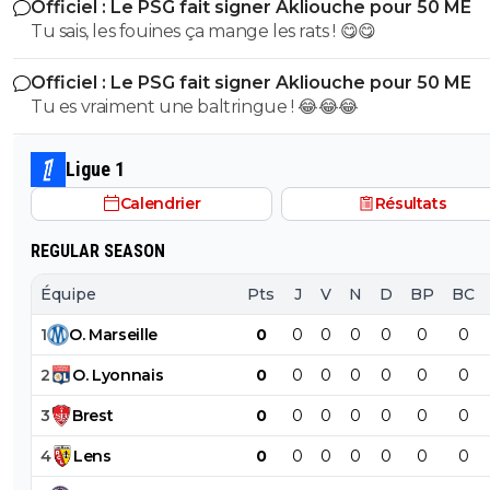
Officiel : Le PSG fait signer Akliouche pour 50 ME
de bouche et on t'accuserait de l'avoir mangé que tu ni
Tu sais, les fouines ça mange les rats ! 😋😋
encore....mdr
Officiel : Le PSG fait signer Akliouche pour 50 ME
Tu es vraiment une baltringue ! 😂😂😂
Ligue 1
Calendrier
Résultats
REGULAR SEASON
Équipe
Pts
J
V
N
D
BP
BC
1
O
.
Marseille
0
0
0
0
0
0
0
2
O
.
Lyonnais
0
0
0
0
0
0
0
3
Brest
0
0
0
0
0
0
0
4
Lens
0
0
0
0
0
0
0