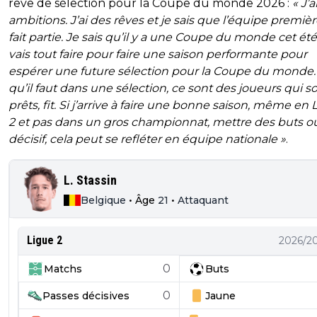
rêve de sélection pour la Coupe du monde 2026 :
« J’a
ambitions. J’ai des rêves et je sais que l’équipe premiè
fait partie. Je sais qu’il y a une Coupe du monde cet été
vais tout faire pour faire une saison performante pour
espérer une future sélection pour la Coupe du monde.
qu’il faut dans une sélection, ce sont des joueurs qui s
prêts, fit. Si j’arrive à faire une bonne saison, même en 
2 et pas dans un gros championnat, mettre des buts ou
décisif, cela peut se refléter en équipe nationale »
.
L. Stassin
Belgique
•
Âge
21
•
Attaquant
Ligue 2
2026/2
0
Matchs
Buts
0
Passes décisives
Jaune