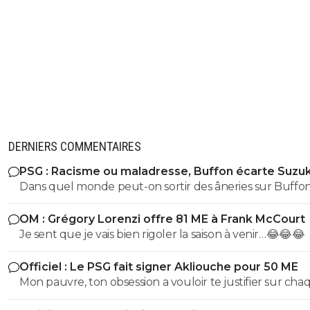
DERNIERS COMMENTAIRES
PSG : Racisme ou maladresse, Buffon écarte Suzuk
Dans quel monde peut-on sortir des âneries sur Buffon
dire qu'il est raciste? Buffon connait très bien Suzuki ce
OM : Grégory Lorenzi offre 81 ME à Frank McCourt
dernier évoluant Parme, l'un de sclubs cher à Buffon
Je sent que je vais bien rigoler la saison à venir…😂😂😂
(puisqu'il y a débuté). Vous ne vous dites juste pas qu'il 
des choses (comme le style de vie ou l'hygiène ou tout
Officiel : Le PSG fait signer Akliouche pour 50 ME
chose qui fait d'un jouer un vrai professionnel). Non vo
Mon pauvre, ton obsession a vouloir te justifier sur cha
partez direct sur des considérations racistes... Ah la la...
commentaire 🤣😂😂 Tu aurais la queue d'un chat qui s