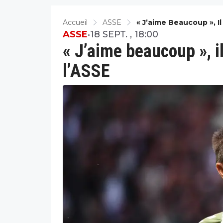
Accueil
ASSE
« J’aime Beaucoup », I
ASSE
•
18 SEPT. , 18:00
« J’aime beaucoup », i
l’ASSE