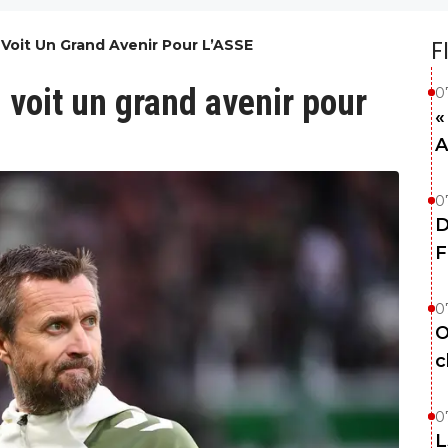
l Voit Un Grand Avenir Pour L’ASSE
F
l voit un grand avenir pour
0
«
A
0
D
F
0
O
c
0
L