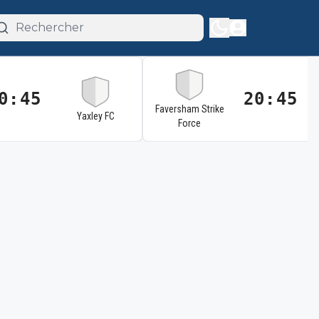
0:45
20:45
Faversham Strike
Yaxley FC
Force