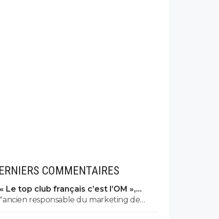
ERNIERS COMMENTAIRES
« Le top club français c’est l’OM »,
Adidas bouscule le PSG
"ancien responsable du marketing de
l’OM chez Adidas"... Quel avis neutre et