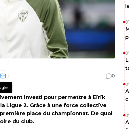
l
0
M
p
0
L
t
0
0
ogle
A
sivement investi pour permettre à Eirik
c
a Ligue 2. Grâce à une force collective
a première place du championnat. De quoi
0
oire du club.
A