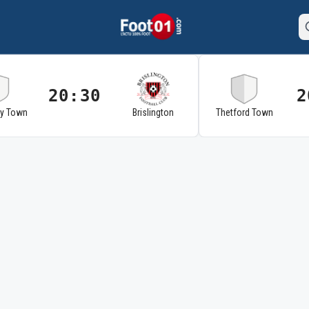
20:30
2
ry Town
Brislington
Thetford Town