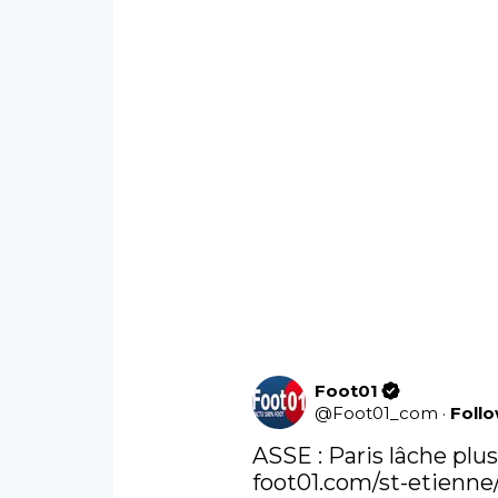
Foot01
@
Foot01_com
·
Foll
foot01.com/st-etienne