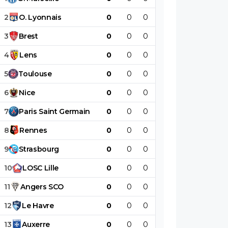
2
O
.
Lyonnais
0
0
0
0
0
0
3
Brest
0
0
0
0
0
0
4
Lens
0
0
0
0
0
0
5
Toulouse
0
0
0
0
0
0
6
Nice
0
0
0
0
0
0
7
Paris
Saint
Germain
0
0
0
0
0
0
8
Rennes
0
0
0
0
0
0
9
Strasbourg
0
0
0
0
0
0
10
LOSC
Lille
0
0
0
0
0
0
11
Angers
SCO
0
0
0
0
0
0
12
Le
Havre
0
0
0
0
0
0
13
Auxerre
0
0
0
0
0
0