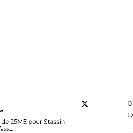
D
ow
ASSE : Paris lâche plus de 25ME pour Stassin 
/ass…