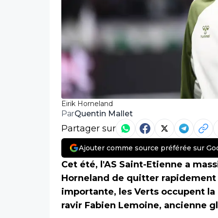
Eirik Horneland
Quentin Mallet
Par
Partager sur
Ajouter comme source préférée sur Go
Cet été, l'AS Saint-Etienne a mas
Horneland de quitter rapidement l
importante, les Verts occupent l
ravir Fabien Lemoine, ancienne gl