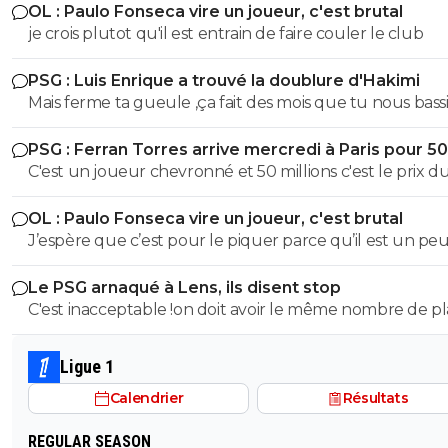
OL : Paulo Fonseca vire un joueur, c'est brutal
je crois plutot qu'il est entrain de faire couler le club
PSG : Luis Enrique a trouvé la doublure d'Hakimi
Mais ferme ta gueule ,ça fait des mois que tu nous bass
en disant qu'il sera condamné.Donc tu le dis coupable
PSG : Ferran Torres arrive mercredi à Paris pour 5
pauvre abruti de consanguin
C'est un joueur chevronné et 50 millions c'est le prix d
marché et Gots n'a rien prouvé
OL : Paulo Fonseca vire un joueur, c'est brutal
J’espère que c’est pour le piquer parce qu’il est un pe
nonchalant
Le PSG arnaqué à Lens, ils disent stop
C'est inacceptable !on doit avoir le même nombre de p
que Lens. c'est de pire en pire la gestion des evenemen
France
Ligue 1
Calendrier
Résultats
REGULAR SEASON