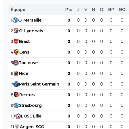
Équipe
Pts
J
V
N
D
BP
BC
1
O
.
Marseille
0
0
0
0
0
0
0
2
O
.
Lyonnais
0
0
0
0
0
0
0
3
Brest
0
0
0
0
0
0
0
4
Lens
0
0
0
0
0
0
0
5
Toulouse
0
0
0
0
0
0
0
6
Nice
0
0
0
0
0
0
0
7
Paris
Saint
Germain
0
0
0
0
0
0
0
8
Rennes
0
0
0
0
0
0
0
9
Strasbourg
0
0
0
0
0
0
0
10
LOSC
Lille
0
0
0
0
0
0
0
11
Angers
SCO
0
0
0
0
0
0
0