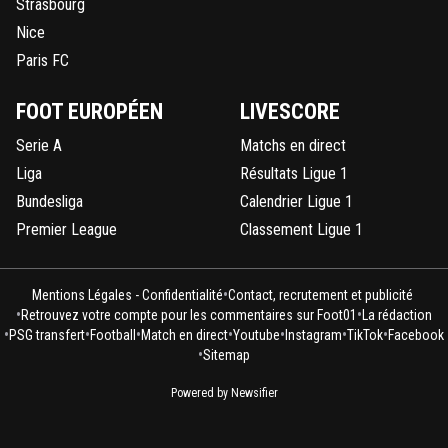
Strasbourg
Nice
Paris FC
FOOT EUROPÉEN
LIVESCORE
Serie A
Matchs en direct
Liga
Résultats Ligue 1
Bundesliga
Calendrier Ligue 1
Premier League
Classement Ligue 1
•
Mentions Légales - Confidentialité
Contact, recrutement et publicité
•
•
Retrouvez votre compte pour les commentaires sur Foot01
La rédaction
•
•
•
•
•
•
•
PSG transfert
Football
Match en direct
Youtube
Instagram
TikTok
Facebook
•
Sitemap
Powered by Newsifier