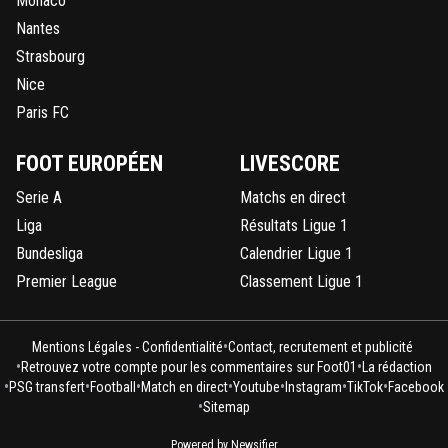
Monaco
Nantes
Strasbourg
Nice
Paris FC
FOOT EUROPÉEN
LIVESCORE
Serie A
Matchs en direct
Liga
Résultats Ligue 1
Bundesliga
Calendrier Ligue 1
Premier League
Classement Ligue 1
•
Mentions Légales - Confidentialité
Contact, recrutement et publicité
•
•
Retrouvez votre compte pour les commentaires sur Foot01
La rédaction
•
•
•
•
•
•
•
PSG transfert
Football
Match en direct
Youtube
Instagram
TikTok
Facebook
•
Sitemap
Powered by Newsifier