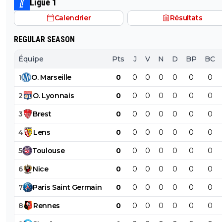
Ligue 1
Calendrier
Résultats
REGULAR SEASON
Équipe
Pts
J
V
N
D
BP
BC
1
O
.
Marseille
0
0
0
0
0
0
0
2
O
.
Lyonnais
0
0
0
0
0
0
0
3
Brest
0
0
0
0
0
0
0
4
Lens
0
0
0
0
0
0
0
5
Toulouse
0
0
0
0
0
0
0
6
Nice
0
0
0
0
0
0
0
7
Paris
Saint
Germain
0
0
0
0
0
0
0
8
Rennes
0
0
0
0
0
0
0