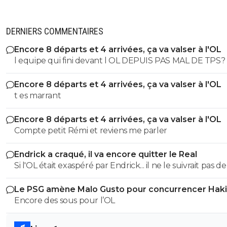
DERNIERS COMMENTAIRES
Encore 8 départs et 4 arrivées, ça va valser à l'OL
l equipe qui fini devant l OL DEPUIS PAS MAL DE TPS? lol. t
es tro malin toi
Encore 8 départs et 4 arrivées, ça va valser à l'OL
t es marrant
Encore 8 départs et 4 arrivées, ça va valser à l'OL
Compte petit Rémi et reviens me parler
Endrick a craqué, il va encore quitter le Real
Si l'OL était exaspéré par Endrick... il ne le suivrait pas de
près. Bref... Quand l'équipe sera complète... ce sera beaucoup
Le PSG amène Malo Gusto pour concurrencer Hak
mieux.
Encore des sous pour l’OL