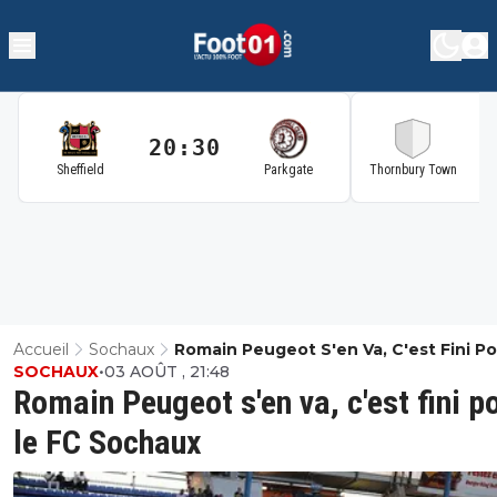
20:30
2
Sheffield
Parkgate
Thornbury Town
Accueil
Sochaux
Romain Peugeot S'en Va, C'est Fini Po
SOCHAUX
•
03 AOÛT , 21:48
FC Sochaux
Romain Peugeot s'en va, c'est fini p
le FC Sochaux