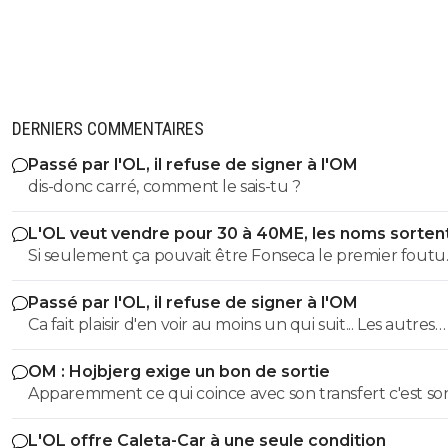
DERNIERS COMMENTAIRES
Passé par l'OL, il refuse de signer à l'OM
dis-donc carré, comment le sais-tu ?
L'OL veut vendre pour 30 à 40ME, les noms sorten
Si seulement ça pouvait être Fonseca le premier foutu
dehors, l'OL et ce très bon effectif s'en porterait tout de
Passé par l'OL, il refuse de signer à l'OM
mieux
Ca fait plaisir d'en voir au moins un qui suit... Les autres
doivent être des abrutis de supporters non ?
OM : Hojbjerg exige un bon de sortie
Apparemment ce qui coince avec son transfert c'est so
salaire. S'il veut vraiment partir, il sait quoi faire.
L'OL offre Caleta-Car à une seule condition