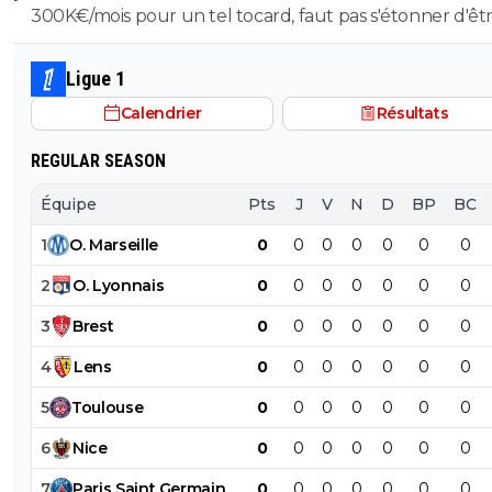
300K€/mois pour un tel tocard, faut pas s'étonner d'êt
dans la merde.
Ligue 1
Calendrier
Résultats
REGULAR SEASON
Équipe
Pts
J
V
N
D
BP
BC
1
O
.
Marseille
0
0
0
0
0
0
0
2
O
.
Lyonnais
0
0
0
0
0
0
0
3
Brest
0
0
0
0
0
0
0
4
Lens
0
0
0
0
0
0
0
5
Toulouse
0
0
0
0
0
0
0
6
Nice
0
0
0
0
0
0
0
7
Paris
Saint
Germain
0
0
0
0
0
0
0