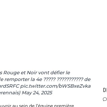
s Rouge et Noir vont défier le
e remporter la 4e ????? ??????????? de
rdSRFC
pic.twitter.com/bWSBxeZvka
D
erennais)
May 24, 2025
ouvoir au sein de l’équipe première,