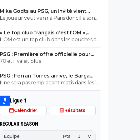
cher !
Mika Godts au PSG, un invité vient
pourrir la situation
Le joueur veut venir à Paris donc il a son
mot à dire
« Le top club français c’est l’OM »,
Adidas bouscule le PSG
L'OM est un top club dans les bouches du
Thone.Ils pourrait gagner la coupe
PSG : Première offre officielle pour
departementale en 2026
Barcola, elle est choquante
70 et il valait plus
PSG : Ferran Torres arrive, le Barça
s'avoue vaincu
Il ne sera pas remplaçant mazis dans les 16
joueurs pouvant demarrer un match en
fonction de la tactique de L.E
Ligue 1
Calendrier
Résultats
REGULAR SEASON
Équipe
Pts
J
V
N
D
BP
B