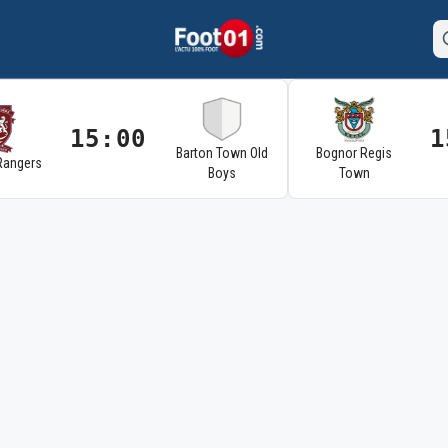
15:00
1
Barton Town Old
Bognor Regis
Rangers
Boys
Town