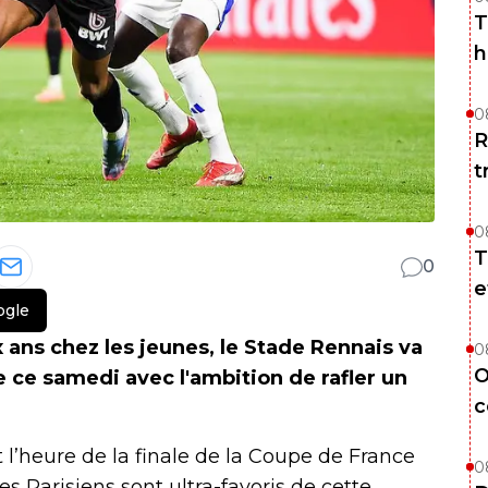
T
h
0
R
t
0
T
0
e
ogle
 ans chez les jeunes, le Stade Rennais va
0
O
e ce samedi avec l'ambition de rafler un
c
 l’heure de la finale de la Coupe de France
0
es Parisiens sont ultra-favoris de cette