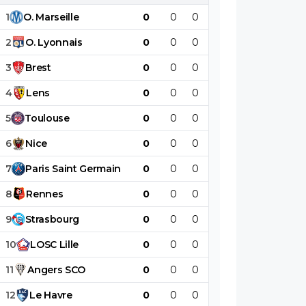
1
O
.
Marseille
0
0
0
0
0
0
2
O
.
Lyonnais
0
0
0
0
0
0
3
Brest
0
0
0
0
0
0
4
Lens
0
0
0
0
0
0
5
Toulouse
0
0
0
0
0
0
6
Nice
0
0
0
0
0
0
7
Paris
Saint
Germain
0
0
0
0
0
0
8
Rennes
0
0
0
0
0
0
9
Strasbourg
0
0
0
0
0
0
10
LOSC
Lille
0
0
0
0
0
0
11
Angers
SCO
0
0
0
0
0
0
12
Le
Havre
0
0
0
0
0
0