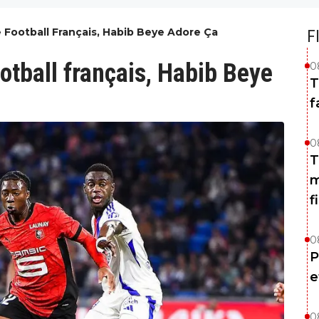
ootball Français, Habib Beye Adore Ça
F
tball français, Habib Beye
0
T
f
0
T
m
f
0
P
e
0