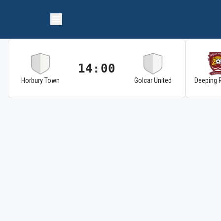
14:00
Horbury Town
Golcar United
Deeping 