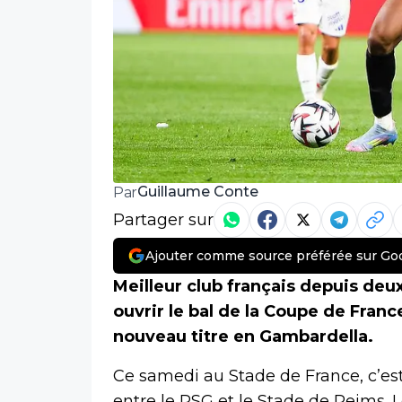
Guillaume Conte
Par
Partager sur
Ajouter comme source préférée sur Go
Meilleur club français depuis deux
ouvrir le bal de la Coupe de Franc
nouveau titre en Gambardella.
Ce samedi au Stade de France, c’est
entre le PSG et le Stade de Reims. L