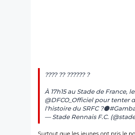
???? ?? ?????? ?
À 17h15 au Stade de France, le
@DFCO_Officiel
pour tenter d
l'histoire du SRFC ?⚫️
#Gamba
— Stade Rennais F.C. (@stad
Surtout que les jeunes ont pris le p