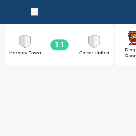
1
1
Deep
Horbury Town
Golcar United
Rang