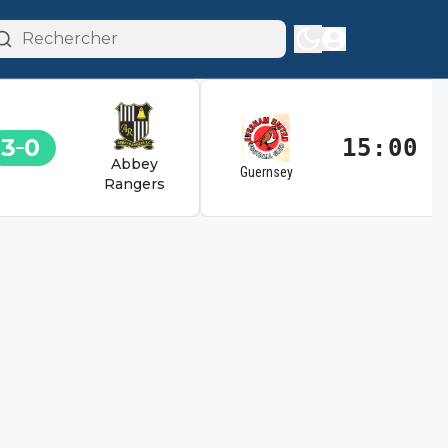
3
0
15:00
Abbey
Guernsey
Rangers