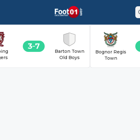
3
7
ing
Barton Town
Bognor Regis
ers
Old Boys
Town