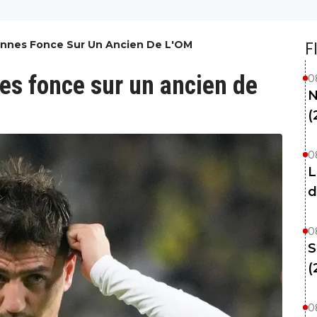
ennes Fonce Sur Un Ancien De L'OM
F
es fonce sur un ancien de
0
N
(
0
L
d
0
S
(
0