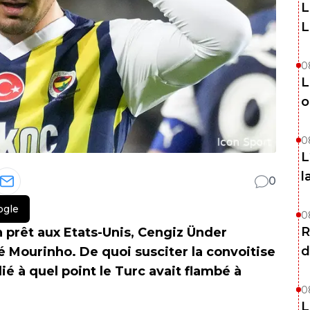
L
L
0
L
o
0
L
l
0
ogle
0
R
 prêt aux Etats-Unis, Cengiz Ünder
d
sé Mourinho. De quoi susciter la convoitise
ié à quel point le Turc avait flambé à
0
L