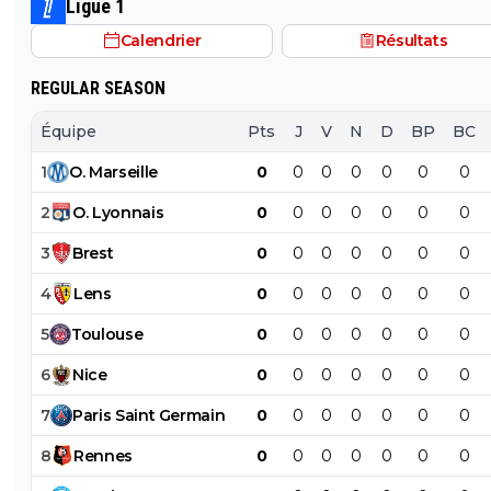
Ligue 1
Calendrier
Résultats
REGULAR SEASON
Équipe
Pts
J
V
N
D
BP
BC
1
O
.
Marseille
0
0
0
0
0
0
0
2
O
.
Lyonnais
0
0
0
0
0
0
0
3
Brest
0
0
0
0
0
0
0
4
Lens
0
0
0
0
0
0
0
5
Toulouse
0
0
0
0
0
0
0
6
Nice
0
0
0
0
0
0
0
7
Paris
Saint
Germain
0
0
0
0
0
0
0
8
Rennes
0
0
0
0
0
0
0