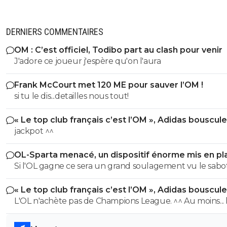
DERNIERS COMMENTAIRES
OM : C’est officiel, Todibo part au clash pour venir
J'adore ce joueur j'espère qu'on l'aura
Frank McCourt met 120 ME pour sauver l’OM !
si tu le dis...detailles nous tout!
« Le top club français c’est l’OM », Adidas bouscule
PSG
jackpot ^^
OL-Sparta menacé, un dispositif énorme mis en pl
Si l'OL gagne ce sera un grand soulagement vu le sab
incroyable du farfelu sans froc Fonseca au match allé. S
« Le top club français c’est l’OM », Adidas bouscule
perd ce sera aussi une grande victoire et une énorme
PSG
L'OL n'achète pas de Champions League. ^^ Au moins... l'OM a
délivrance avec un possible licenciement de ce clown.
un point commun avec le PSG. Mdr Adidas ne se trompe pas
avec l'OL qui est une valeur sûre... contrairement à l'OM