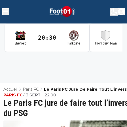
20:30
2
Sheffield
Parkgate
Thornbury Town
Accueil
Paris FC
Le Paris FC Jure De Faire Tout L’inver
PARIS FC
•
13 SEPT. , 22:00
PSG
Le Paris FC jure de faire tout l’inver
du PSG