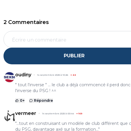
2 Commentaires
PUBLIER
oudiny
14 septembre 2025 à 10:26
+
22
" tout l'inverse " ... le club a déjà commcencé il perd donc
l'inverse du PSG ! ^^
0
+
Répondre
vermeer
14 septembre 2025 à 00:44
+
169
"...tout en construisant un modèle de club différent que c
du PSG, davantage axé sur la formation..."