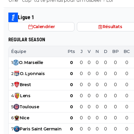
Une " cup" tu te prends pour un rosbeef ? Lol
Ligue 1
Calendrier
Résultats
REGULAR SEASON
Équipe
Pts
J
V
N
D
BP
BC
1
O
.
Marseille
0
0
0
0
0
0
0
2
O
.
Lyonnais
0
0
0
0
0
0
0
3
Brest
0
0
0
0
0
0
0
4
Lens
0
0
0
0
0
0
0
5
Toulouse
0
0
0
0
0
0
0
6
Nice
0
0
0
0
0
0
0
7
Paris
Saint
Germain
0
0
0
0
0
0
0