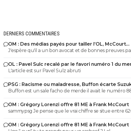
DERNIERS COMMENTAIRES
OM : Des médias payés pour tailler l’OL, McCourt
accusé
J'espère qu'il a un bon avocat et de bonnes preuves p
qu'il va vite exploser en vol avec ses différentes révélat
OL : Pavel Sulc recalé par le favori numéro 1 du me
L'article est sur Pavel Sulz abruti
PSG : Racisme ou maladresse, Buffon écarte Suzuk
Buffon est un sale facho de merde il avait le numéro 8
cetait pas un hasard...
OM : Grégory Lorenzi offre 81 ME à Frank McCourt
sammypsg Je pense que le vrai chiffre se situe entre 62
700 M
OM : Grégory Lorenzi offre 81 ME à Frank McCourt