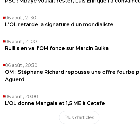
PSG : Mbaye voulait rester, Luis Enrique l'a convainc
06 août , 21:30
L'OL retarde la signature d'un mondialiste
06 août , 21:00
Rulli s'en va, l'OM fonce sur Marcin Bulka
06 août , 20:30
OM : Stéphane Richard repousse une offre fourbe p
Aguerd
06 août , 20:00
L’OL donne Mangala et 1,5 ME à Getafe
Plus d'articles