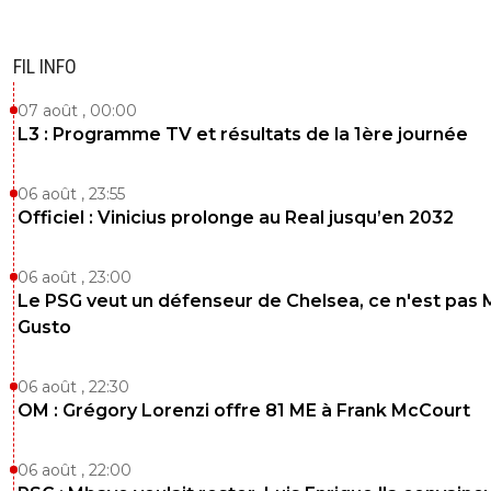
FIL INFO
07 août , 00:00
L3 : Programme TV et résultats de la 1ère journée
06 août , 23:55
Officiel : Vinicius prolonge au Real jusqu’en 2032
06 août , 23:00
Le PSG veut un défenseur de Chelsea, ce n'est pas 
Gusto
06 août , 22:30
OM : Grégory Lorenzi offre 81 ME à Frank McCourt
06 août , 22:00