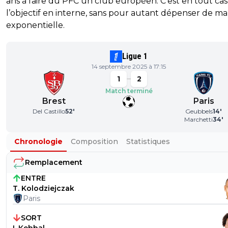
ans à faire du PFC un club européen. C’est en tout cas
l’objectif en interne, sans pour autant dépenser de ma
exponentielle.
Ligue 1
14 septembre 2025 à 17:15
1
2
Match terminé
Brest
Paris
Del Castillo
52
'
Geubbels
14
'
Marchetti
34
'
Chronologie
Composition
Statistiques
Remplacement
ENTRE
T. Kolodziejczak
Paris
SORT
I. Kebbal