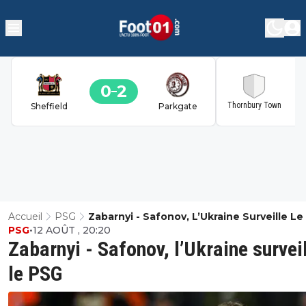
0
2
2
Thornbury Town
Sheffield
Parkgate
Accueil
PSG
Zabarnyi - Safonov, L’Ukraine Surveille L
PSG
•
12 AOÛT , 20:20
Zabarnyi - Safonov, l’Ukraine survei
le PSG