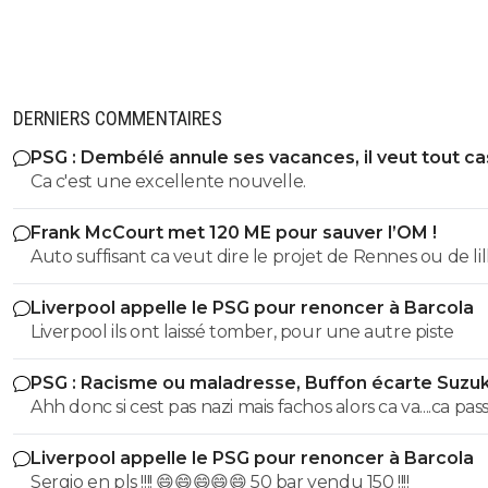
DERNIERS COMMENTAIRES
PSG : Dembélé annule ses vacances, il veut tout c
Ca c'est une excellente nouvelle.
Frank McCourt met 120 ME pour sauver l’OM !
Auto suffisant ca veut dire le projet de Rennes ou de lil
savoir vendre tes meilleur éléments chaques année p
Liverpool appelle le PSG pour renoncer à Barcola
pouvoir justement t'auto suffire .. perso non merci je p
Liverpool ils ont laissé tomber, pour une autre piste
etre ambitieux garder les meilleurs éléments et envoye
caillasse quitte a se tromper de temps en temps ca arrive
PSG : Racisme ou maladresse, Buffon écarte Suzuk
mais mac court na pas les épaules pour L'OM il aurait d
Ahh donc si cest pas nazi mais fachos alors ca va....ca passe
racheter nantes ou nice ou bordeaux pas L'OM ..
Liverpool appelle le PSG pour renoncer à Barcola
Sergio en pls !!!! 😄😄😄😄😄 50 bar vendu 150 !!!!