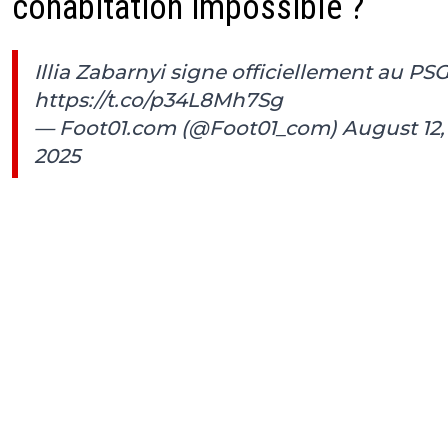
cohabitation impossible ?
Illia Zabarnyi signe officiellement au PS
https://t.co/p34L8Mh7Sg
— Foot01.com (@Foot01_com)
August 12,
2025