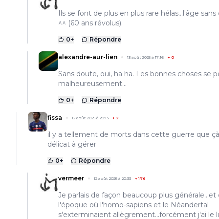
Ils se font de plus en plus rare hélas...l'âge san
^^ (60 ans révolus).
0
+
Répondre
alexandre-aur-lien
13 août 2025 à 17:16
+
0
Sans doute, oui, ha ha. Les bonnes choses se 
malheureusement...
0
+
Répondre
fissa
12 août 2025 à 20:13
+
2
il y a tellement de morts dans cette guerre que çà
délicat à gérer
0
+
Répondre
vermeer
12 août 2025 à 20:33
+
176
Je parlais de façon beaucoup plus générale...et
l'époque où l'homo-sapiens et le Néandertal
s'exterminaient allègrement...forcément j'ai le 