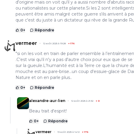
d'origine mais on voit qu'il y a aussi nombre d'abrutis raci
ou nationalistes sur cette planete.Si les 2 sont intelligents 
peuvent être amis malgré cette guerre s'ils arrivent à p
que c'est du juste à un dictateur qui rêve de la grande R
0
+
Répondre
vermeer
12 août 2025 à 19:28
+
176
"si on les voit en train de parler ensemble à l’entraînemen
.C'est vrai qu'il n'y a pas d'autre choix pour eux que de se
sur la gueule.L'humanité est à la Terre ce que la chiure d
mouche est au pare-brise...un coup d'essuie-glace de D
Nature et on en parle plus..
0
+
Répondre
alexandre-aur-lien
12 août 2025 à 21:32
+
0
Beau trait d'esprit!
0
+
Répondre
vermeer
13 août 2025 à 14:12
+
176