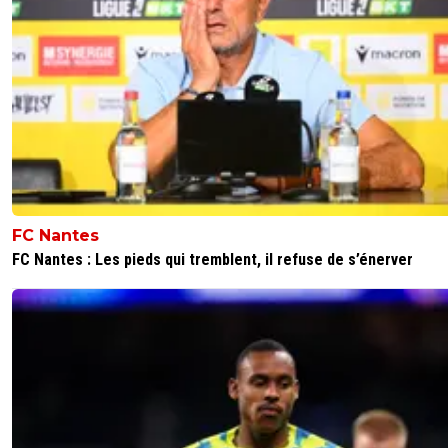
suicidaire de leur vendre. Vous avez cette chan
de ne pas avoir besoin de céder même si il y a
très grosse offre.
0
+
Répondre
joekidd
06 août 2025 à 11:40
+
631
Je suis entièrement d'accord avec toi.Quand u
joueur est déclaré intransférable (surtout au PS
voir les médias espagnols dire qu'il peut y avoir
discussion à partir d'un certain montant (quel qu
soit, ici c'est 130 M€) c'est juste du n'importe q
FC Nantes
C'est écrire des articles qui citent le PSG uni
FC Nantes : Les pieds qui tremblent, il refuse de s’énerver
pour vendre et faire du clics.Et Foot01 se fait l'
le porte-voix de ces "merdias" (tiens, ça me rap
quelqu'un^^) qui ne font que des fake news.
0
+
Répondre
ju-crevel
05 août 2025 à 12:15
+
0
Déjà il n'est pas à vendre et 130M€ c'est pas cher du tou
un joueur comme Vitinha qui est un des meilleurs au m