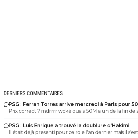
DERNIERS COMMENTAIRES
PSG : Ferran Torres arrive mercredi à Paris pour 5
Prix correct ? mdrrrr woké ouais, 50M a un de la fin de 
contrat, la blague, venez pas pleurer quand je reclame
PSG : Luis Enrique a trouvé la doublure d'Hakimi
sur Godts
Il était déjà presenti pour ce role l'an dernier mais il s'es