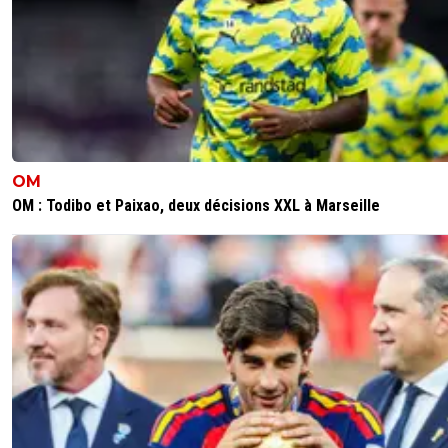
son poste..même a 150 c'est mort! Il est intransferable et
pas de prix..
0
+
Répondre
hugo-da-costa
05 août 2025 à 12:12
+
0
Rumeurs des espagnols c'est bidon ..
0
+
Répondre
OM
OM : Todibo et Paixao, deux décisions XXL à Marseille
valdo
05 août 2025 à 11:55
+
794
Fake. 0 discussion. Il est verrouillé ! On garde
0
+
Répondre
th4n
05 août 2025 à 11:45
+
0
C'est pas le genre de cible de ces radins, ils cherchent le
en fin de contrat prêt à partir libre. Lui on vient de le pro
pour longtemps et on est pas en manque de fonds don
rumeurs bidons ...