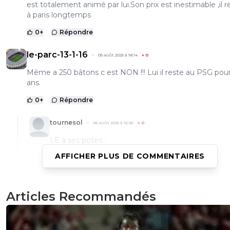
est totalement animé par lui.Son prix est inestimable ,il r
à paris longtemps
0
+
Répondre
le-parc-13-1-16
05 août 2025 à 18:14
+
0
Même a 250 bâtons c est NON !!! Lui il reste au PSG pou
ans.
0
+
Répondre
tournesol
06 août 2025 à 16:56
+
0
LE a ses potes...
AFFICHER PLUS DE COMMENTAIRES
0
+
Répondre
pierre-tango
05 août 2025 à 14:42
+
1
Articles Recommandés
les connaissant ils vont contacter l'entourage en douce 
essayer de le convaincre tout en essayant de grapiller un
mais est-ce que le nom du real suffit maintenant face a
qui est maintenant plus respecté ?