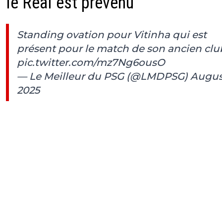
le Real est prévenu
Standing ovation pour Vitinha qui est
présent pour le match de son ancien club
pic.twitter.com/mz7Ng6ousO
— Le Meilleur du PSG (@LMDPSG)
August
2025