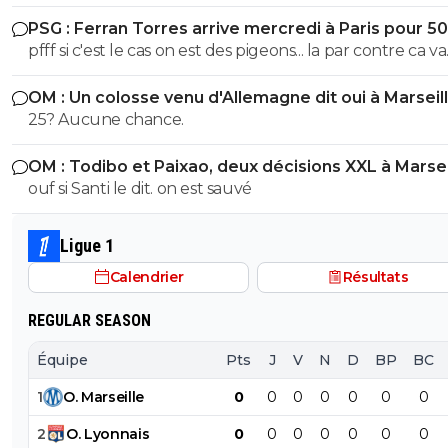
l'épaule en juin 2025 avec l'EDF et ça a pourri sa 1ere p
PSG : Ferran Torres arrive mercredi à Paris pour 5
de saison. Espérons que ça colle cette fois ci
pfff si c'est le cas on est des pigeons... la par contre ca va
choquer personne ? On galere a mettre 10M de plus sur
OM : Un colosse venu d'Allemagne dit oui à Marseil
Godts tout le monde m'explique "gneuh gneuh c'est
25? Aucune chance.
normal on veut pas surpayer" alors qu'on joue les gratt
10M pres. Mais un mec remplacant au Barca dans la derniere
OM : Todibo et Paixao, deux décisions XXL à Marsei
année de son contrat et qui a flop a city, mettre 50M 
ouf si Santi le dit. on est sauvé
eux ils otn eu Adeymi pour 29M on va vouloir me faire 
la pillule que c'est bien ? et allez vous faire foutre C'est
Kroupi Jr qu'il fallait putain !
Ligue 1
Calendrier
Résultats
REGULAR SEASON
Équipe
Pts
J
V
N
D
BP
BC
1
O
.
Marseille
0
0
0
0
0
0
0
2
O
.
Lyonnais
0
0
0
0
0
0
0