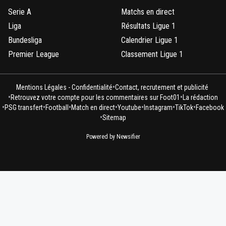
Serie A
Matchs en direct
Liga
Résultats Ligue 1
Bundesliga
Calendrier Ligue 1
Premier League
Classement Ligue 1
•
Mentions Légales - Confidentialité
Contact, recrutement et publicité
•
•
Retrouvez votre compte pour les commentaires sur Foot01
La rédaction
•
•
•
•
•
•
•
PSG transfert
Football
Match en direct
Youtube
Instagram
TikTok
Facebook
•
Sitemap
Powered by Newsifier