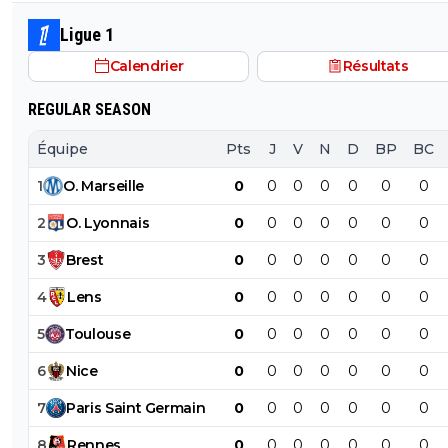
qui est vraiment compréhensible lorsque l'on sait co
le PSG a traiter Kylian Mbappé lorsqu'il avait voulu quit
Ligue 1
PSG.
Calendrier
Résultats
REGULAR SEASON
Équipe
Pts
J
V
N
D
BP
BC
1
O
.
Marseille
0
0
0
0
0
0
0
2
O
.
Lyonnais
0
0
0
0
0
0
0
3
Brest
0
0
0
0
0
0
0
4
Lens
0
0
0
0
0
0
0
5
Toulouse
0
0
0
0
0
0
0
6
Nice
0
0
0
0
0
0
0
7
Paris
Saint
Germain
0
0
0
0
0
0
0
8
Rennes
0
0
0
0
0
0
0