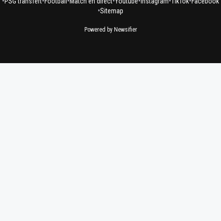
•
•
•
•
•
•
•
PSG transfert
Football
Match en direct
Youtube
Instagram
TikTok
Facebook
•
Sitemap
Powered by Newsifier