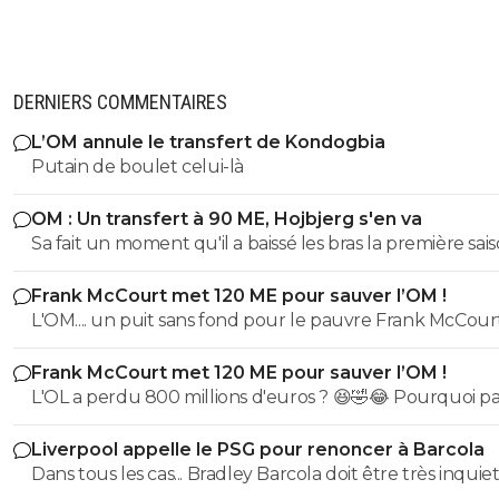
DERNIERS COMMENTAIRES
L’OM annule le transfert de Kondogbia
Putain de boulet celui-là
OM : Un transfert à 90 ME, Hojbjerg s'en va
Sa fait un moment qu'il a baissé les bras la première saiso
etait top mais depuis quelques match etait en dessus. 
Frank McCourt met 120 ME pour sauver l’OM !
et bon vent a lui pour le reste de sa carrière ...
L'OM.... un puit sans fond pour le pauvre Frank McCourt
Frank McCourt met 120 ME pour sauver l’OM !
L'OL a perdu 800 millions d'euros ? 😆🤣😂 Pourquoi pas un
milliard tant que tu y es ! ^^
Liverpool appelle le PSG pour renoncer à Barcola
Dans tous les cas... Bradley Barcola doit être très inquiet. C