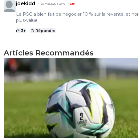
joekidd
24 mai 2026 à 23:40
+
629
Le PSG a bien fait de négocier 10 % sur la revente, et non
plus-value.
3
+
Répondre
Articles Recommandés