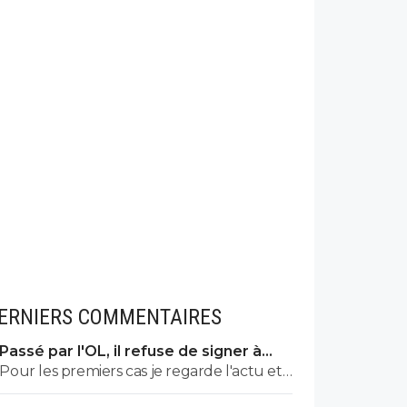
ERNIERS COMMENTAIRES
Passé par l'OL, il refuse de signer à
l'OM
Pour les premiers cas je regarde l'actu et
notamment celle du foot. Pour le dernier,