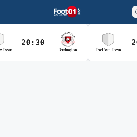
20:30
2
ry Town
Brislington
Thetford Town