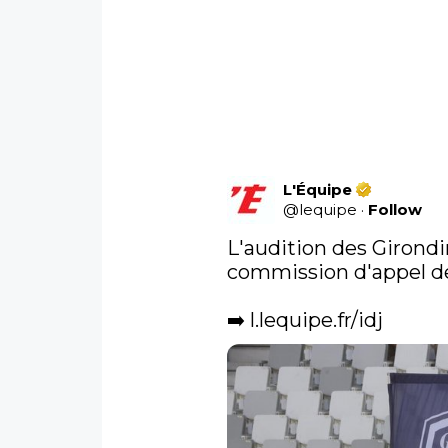
L'Équipe
@
lequipe
·
Follow
L'audition des Girondi
commission d'appel de 
➡️ 
l.lequipe.fr/idj