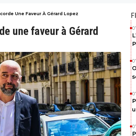
corde Une Faveur À Gérard Lopez
F
de une faveur à Gérard
0
L
P
0
O
s
0
P
u
0
P