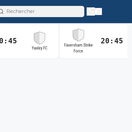
0:45
20:45
Faversham Strike
Yaxley FC
Force