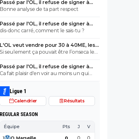
Passé par l'OL, il refuse de signer à
rien qu'ici il y en a pléthore. Et toi, tu es
l'OM
Bonne analyse de ta part respect
dans quel camp, les abrutis ou ceux qui
viennent parler foot avec respect?
Passé par l'OL, il refuse de signer à
l'OM
dis-donc carré, comment le sais-tu ?
L'OL veut vendre pour 30 à 40ME, les
noms sortent
Si seulement ça pouvait être Fonseca le
premier foutu dehors, l'OL et ce très bon
Passé par l'OL, il refuse de signer à
effectif s'en porterait tout de suite mieux
l'OM
Ca fait plaisir d'en voir au moins un qui
suit... Les autres doivent être des abrutis
de supporters non ?
Ligue 1
Calendrier
Résultats
REGULAR SEASON
Équipe
Pts
J
V
N
D
BP
B
1
O
.
Marseille
0
0
0
0
0
0