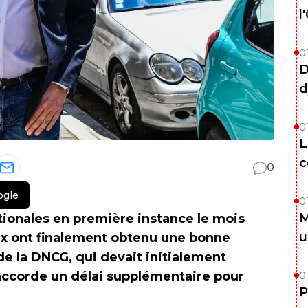
l
0
D
d
0
L
c
0
ogle
0
M
tionales en première instance le mois
u
ux ont finalement obtenu une bonne
e la DNCG, qui devait initialement
 accorde un délai supplémentaire pour
0
P