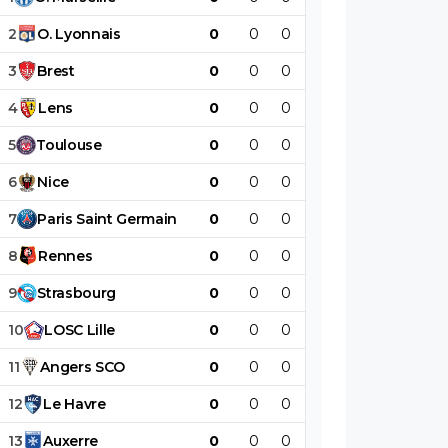
2
O
.
Lyonnais
0
0
0
0
0
0
3
Brest
0
0
0
0
0
0
4
Lens
0
0
0
0
0
0
5
Toulouse
0
0
0
0
0
0
6
Nice
0
0
0
0
0
0
7
Paris
Saint
Germain
0
0
0
0
0
0
8
Rennes
0
0
0
0
0
0
9
Strasbourg
0
0
0
0
0
0
10
LOSC
Lille
0
0
0
0
0
0
11
Angers
SCO
0
0
0
0
0
0
12
Le
Havre
0
0
0
0
0
0
13
Auxerre
0
0
0
0
0
0