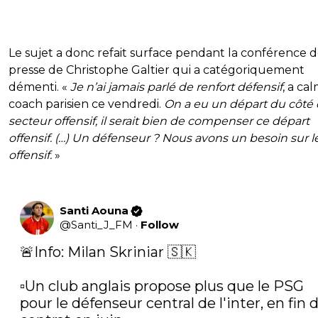
Le sujet a donc refait surface pendant la conférence 
presse de Christophe Galtier qui a catégoriquement
démenti. «
Je n’ai jamais parlé de renfort défensif
, a ca
coach parisien ce vendredi.
On a eu un départ du côté
secteur offensif, il serait bien de compenser ce départ
offensif. (…) Un défenseur ? Nous avons un besoin sur l
offensif.
»
Santi Aouna
@
Santi_J_FM
·
Follow
🚨Info: Milan Skriniar 🇸🇰

▫️Un club anglais propose plus que le PSG 
pour le défenseur central de l'inter, en fin d