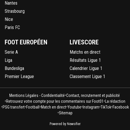
Nantes
Strasbourg
Nice
Paris FC
FOOT EUROPÉEN
LIVESCORE
Serie A
Matchs en direct
Liga
Résultats Ligue 1
Bundesliga
Calendrier Ligue 1
Premier League
Classement Ligue 1
•
Mentions Légales - Confidentialité
Contact, recrutement et publicité
•
•
Retrouvez votre compte pour les commentaires sur Foot01
La rédaction
•
•
•
•
•
•
•
PSG transfert
Football
Match en direct
Youtube
Instagram
TikTok
Facebook
•
Sitemap
Powered by Newsifier