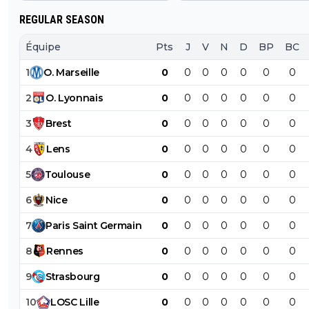
REGULAR SEASON
Équipe
Pts
J
V
N
D
BP
BC
1
O
.
Marseille
0
0
0
0
0
0
0
2
O
.
Lyonnais
0
0
0
0
0
0
0
3
Brest
0
0
0
0
0
0
0
4
Lens
0
0
0
0
0
0
0
5
Toulouse
0
0
0
0
0
0
0
6
Nice
0
0
0
0
0
0
0
7
Paris
Saint
Germain
0
0
0
0
0
0
0
8
Rennes
0
0
0
0
0
0
0
9
Strasbourg
0
0
0
0
0
0
0
10
LOSC
Lille
0
0
0
0
0
0
0