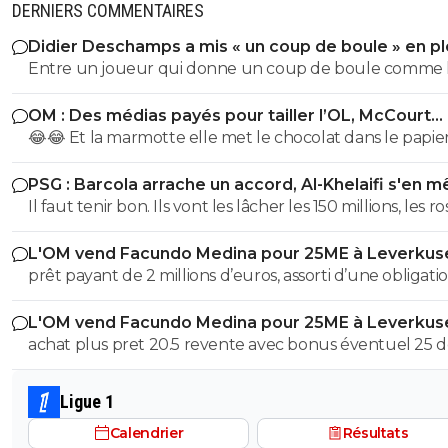
DERNIERS COMMENTAIRES
Didier Deschamps a mis « un coup de boule » en pl
Mondial
Entre un joueur qui donne un coup de boule comme 
sélectionneur en poste, et la critique sur l' arrbitrage il y
OM : Des médias payés pour tailler l’OL, McCourt
une sacré différence, l'arbitre n'a pas reçu de coup par
accusé
😂😂 Et la marmotte elle met le chocolat dans le papier
contre l' Italien lui oui Quel exemple pour les jeunes
pauvre foutre0. Les cons, ça ose tout, c'est même à ça 
poussent que de mettre un sélectionneur comme celu
PSG : Barcola arrache un accord, Al-Khelaifi s'en m
les reconnaît.
vient d'être nommé !
Il faut tenir bon. Ils vont les lâcher les 150 millions, les r
!!
L'OM vend Facundo Medina pour 25ME à Leverkus
prêt payant de 2 millions d’euros, assorti d’une obligati
d’achat fixée à 18 millions, à laquelle s’ajoutent 2 million
L'OM vend Facundo Medina pour 25ME à Leverkus
bonus facilement atteignables
achat plus pret 20.5 revente avec bonus éventuel 25 
aux max 4.5M ce n'est pas avec cela que tu vas renfloue
caisses
Ligue 1
Calendrier
Résultats