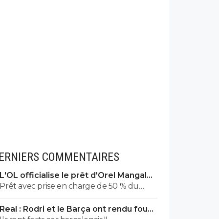
ERNIERS COMMENTAIRES
L'OL officialise le prêt d'Orel Mangala
à Getafe
Prêt avec prise en charge de 50 % du
salaire par Getafe.
Real : Rodri et le Barça ont rendu fou
José Mourinho