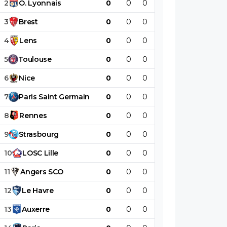
2
O
.
Lyonnais
0
0
0
0
0
0
3
Brest
0
0
0
0
0
0
4
Lens
0
0
0
0
0
0
5
Toulouse
0
0
0
0
0
0
6
Nice
0
0
0
0
0
0
7
Paris
Saint
Germain
0
0
0
0
0
0
8
Rennes
0
0
0
0
0
0
9
Strasbourg
0
0
0
0
0
0
10
LOSC
Lille
0
0
0
0
0
0
11
Angers
SCO
0
0
0
0
0
0
12
Le
Havre
0
0
0
0
0
0
13
Auxerre
0
0
0
0
0
0