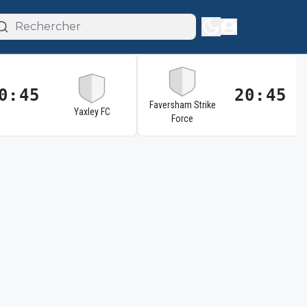
0:45
20:45
Faversham Strike
Yaxley FC
Force