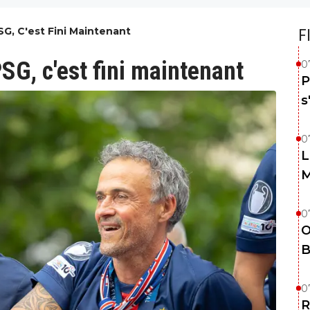
SG, C'est Fini Maintenant
F
PSG, c'est fini maintenant
0
P
s
0
L
M
0
O
B
0
R