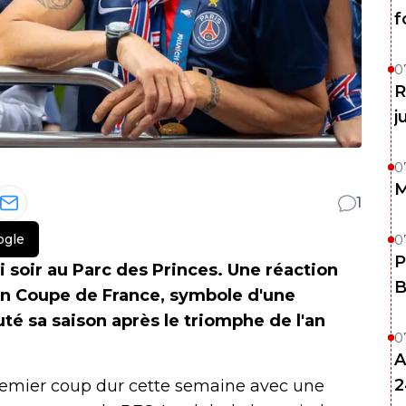
f
0
R
j
0
M
1
ogle
0
P
 soir au Parc des Princes. Une réaction
B
 en Coupe de France, symbole d'une
té sa saison après le triomphe de l'an
0
A
2
remier coup dur cette semaine avec une