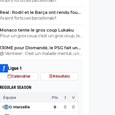
Ils sont forts ces barcelonais !!
Real : Rodri et le Barça ont rendu fou
José Mourinho
Ils sont forts ces barcelonais !!
Monaco tente le gros coup Lukaku
Pour un gros coup c'est un gros coup, le
mec c'est un Sumotori !
130ME pour Diomandé, le PSG fait une
nouvelle offre
@ Vermeer : C'est un malade mental, un
cas très très grave. Beaucoup plus grave
que l'autre porc sur maxi.
Ligue 1
Calendrier
Résultats
REGULAR SEASON
Équipe
Pts
J
V
N
D
BP
B
1
O
.
Marseille
0
0
0
0
0
0