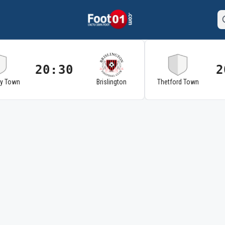
20:30
2
ry Town
Brislington
Thetford Town