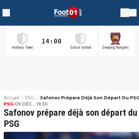
14:00
1
Horbury Town
Golcar United
Deeping Rangers
Accueil
PSG
Safonov Prépare Déjà Son Départ Du PS
PSG
•
09 DÉC. , 19:30
Safonov prépare déjà son départ du
PSG