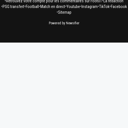
•
•
Retrouvez votre compte pour les commentaires sur Foot01
La rédaction
•
•
•
•
•
•
•
PSG transfert
Football
Match en direct
Youtube
Instagram
TikTok
Facebook
•
Sitemap
Powered by Newsifier