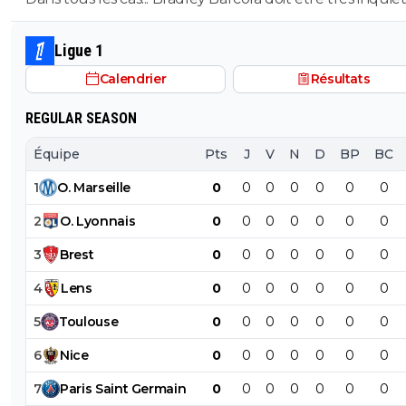
qui est vraiment compréhensible lorsque l'on sait co
le PSG a traiter Kylian Mbappé lorsqu'il avait voulu quit
Ligue 1
PSG.
Calendrier
Résultats
REGULAR SEASON
Équipe
Pts
J
V
N
D
BP
BC
1
O
.
Marseille
0
0
0
0
0
0
0
2
O
.
Lyonnais
0
0
0
0
0
0
0
3
Brest
0
0
0
0
0
0
0
4
Lens
0
0
0
0
0
0
0
5
Toulouse
0
0
0
0
0
0
0
6
Nice
0
0
0
0
0
0
0
7
Paris
Saint
Germain
0
0
0
0
0
0
0