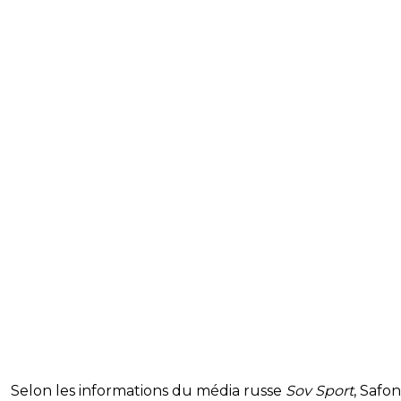
Selon les informations du média russe
Sov Sport
, Safo