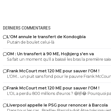
DERNIERS COMMENTAIRES
L’OM annule le transfert de Kondogbia
Putain de boulet celui-là
OM : Un transfert à 90 ME, Hojbjerg s'en va
Sa fait un moment qu'il a baissé les bras la première saiso
etait top mais depuis quelques match etait en dessus. 
Frank McCourt met 120 ME pour sauver l’OM !
et bon vent a lui pour le reste de sa carrière ...
L'OM.... un puit sans fond pour le pauvre Frank McCourt
Frank McCourt met 120 ME pour sauver l’OM !
L'OL a perdu 800 millions d'euros ? 😆🤣😂 Pourquoi pas un
milliard tant que tu y es ! ^^
Liverpool appelle le PSG pour renoncer à Barcola
Dans tous les cas... Bradley Barcola doit être très inquiet. C