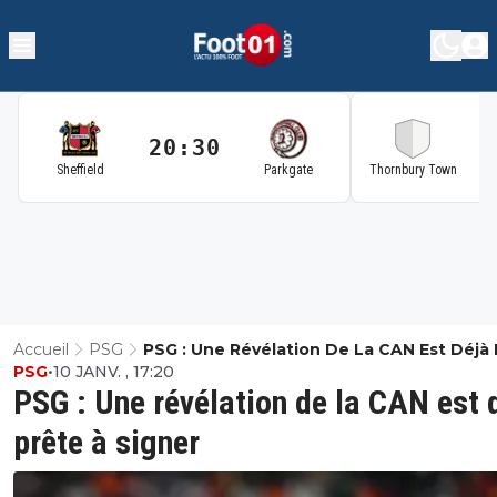
20:30
2
Sheffield
Parkgate
Thornbury Town
Accueil
PSG
PSG : Une Révélation De La CAN Est Déjà
PSG
•
10 JANV. , 17:20
À Signer
PSG : Une révélation de la CAN est 
prête à signer