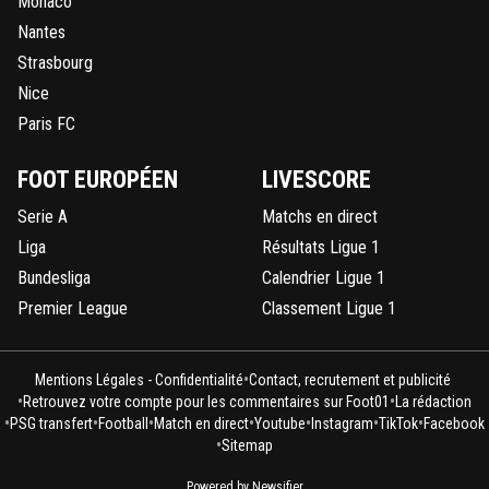
Monaco
Nantes
Strasbourg
Nice
Paris FC
FOOT EUROPÉEN
LIVESCORE
Serie A
Matchs en direct
Liga
Résultats Ligue 1
Bundesliga
Calendrier Ligue 1
Premier League
Classement Ligue 1
•
Mentions Légales - Confidentialité
Contact, recrutement et publicité
•
•
Retrouvez votre compte pour les commentaires sur Foot01
La rédaction
•
•
•
•
•
•
•
PSG transfert
Football
Match en direct
Youtube
Instagram
TikTok
Facebook
•
Sitemap
Powered by Newsifier