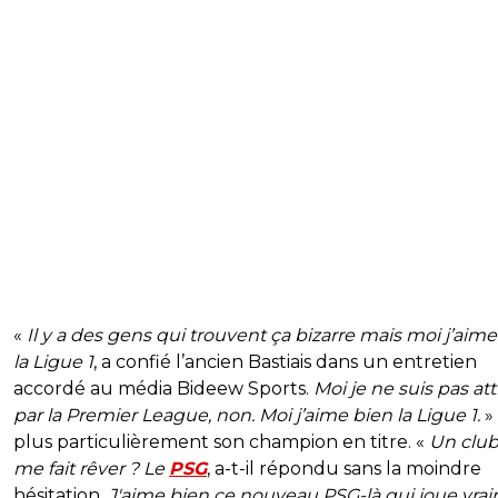
«
Il y a des gens qui trouvent ça bizarre mais moi j’aim
la Ligue 1
, a confié l’ancien Bastiais dans un entretien
accordé au média Bideew Sports.
Moi je ne suis pas att
par la Premier League, non. Moi j’aime bien la Ligue 1.
»
plus particulièrement son champion en titre. «
Un club
me fait rêver ? Le
PSG
, a-t-il répondu sans la moindre
hésitation.
J'aime bien ce nouveau PSG-là qui joue vra