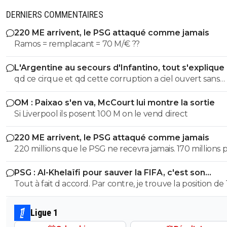
DERNIERS COMMENTAIRES
220 ME arrivent, le PSG attaqué comme jamais
Ramos = remplacant = 70 M/€ ??
L'Argentine au secours d'Infantino, tout s'explique
qd ce cirque et qd cette corruption a ciel ouvert sans
complexe va s arreter. les magouilles enormes meme plus
OM : Paixao s'en va, McCourt lui montre la sortie
cachées, ils s en vantent meme! les magouilles avec Trump, l
Si Liverpool ils posent 100 M on le vend direct
attrbution de la CDM au Qatar, le logement dans ce pays, et
pour finir l oiverture aux privés, juste pour prendre du 
220 ME arrivent, le PSG attaqué comme jamais
partout pour avoir une place. ptin de football et qd tu vois
220 millions que le PSG ne recevra jamais. 170 millions 
qu on veut remplacer la pourriture Infantino par le
Barcola et 50 pour M'Baye... Il ne faut pas prendre ses d
president de Guy Degrenne le roi des casserolles. NASSER! .
PSG : Al-Khelaïfi pour sauver la FIFA, c'est son
pour des réalités. Personne ne payera ce prix pour là p
la ca devient grave Apres c est comme en France, on laisse
cauchemar
Tout à fait d accord. Par contre, je trouve la position de
des remplaçants.
tout faire ils auraient tort de ne pas en profiter.
quelque peu, voir ultra- hypocrite quand il dénonce u
football élitiste quand on a des clubs comme le Real, le
Ligue 1
Barca et l atletico dans sa ligue, c est grâce à ces clubs si