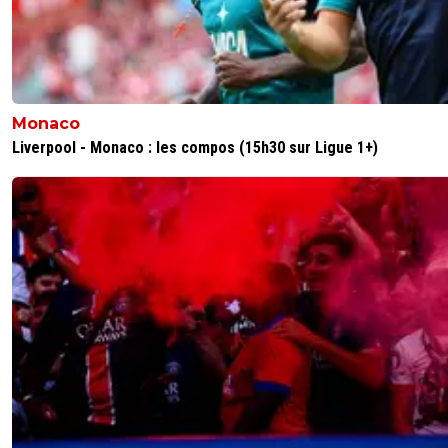
fiscale, abus de confiance en bande organisée et
détournement de fonds publics en bande organisée et
violation du droit sportif.
0
+
Répondre
Monaco
seb-95
20 juillet 2025 à 13:14
+
1
Liverpool - Monaco : les compos (15h30 sur Ligue 1+)
j'aime bien le association de malfaiteur en bande
organisée... tu as déjà une bande tout seul ???
0
+
Répondre
tit
20 juillet 2025 à 13:04
+
0
A te lire, tu as déjà jugé qui a fait quoi et désigné t
monde coupable alors que tu ne connais pas un 
de l'histoire.
0
+
Répondre
vermeer
20 juillet 2025 à 14:32
+
180
Et pas un mot sur les plaintes visant Textor ^^