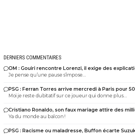
DERNIERS COMMENTAIRES
OM : Gouiri rencontre Lorenzi, il exige des explicat
Je pense qu’une pause s’impose…
PSG : Ferran Torres arrive mercredi à Paris pour 5
Moi je reste dubitatif sur ce joueur qui donne plus
l’impression de chasser le contrat le plus juteux, qui n a
Cristiano Ronaldo, son faux mariage attire des mill
réussi à s imposer ni avec pep à City, ni au barca et je sais
de personnes
Ya du monde au balcon !
trop quoi penser de sa personnalité pour le moment. Cec
50M + bonus, et seulement si Enrique, qui le connaît tr
PSG : Racisme ou maladresse, Buffon écarte Suzuk
bien, arrive à lui faire améliorer sa finition de merde c