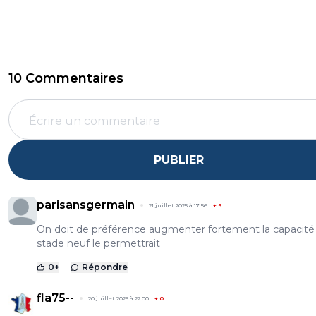
10 Commentaires
PUBLIER
parisansgermain
21 juillet 2025 à 17:56
+
6
On doit de préférence augmenter fortement la capacité
stade neuf le permettrait
0
+
Répondre
fla75--
20 juillet 2025 à 22:00
+
0