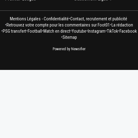
•
Mentions Légales - Confidentialité
Contact, recrutement et publicité
•
•
Retrouvez votre compte pour les commentaires sur Foot01
La rédaction
•
•
•
•
•
•
•
PSG transfert
Football
Match en direct
Youtube
Instagram
TikTok
Facebook
•
Sitemap
Powered by Newsifier